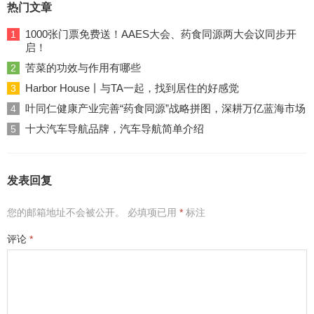
热门文章
1000张门票免费送！AAES大会、药食同源两大会议同步开
1
启！
苦菜的功效与作用有哪些
2
Harbor House丨与TA一起，找到居住的好感觉
3
叶同仁健康产业完善“药食同源”战略拼图，深耕万亿蓝海市场
4
十大汽车导航品牌，汽车导航简单介绍
5
发表回复
您的邮箱地址不会被公开。
必填项已用
*
标注
评论
*