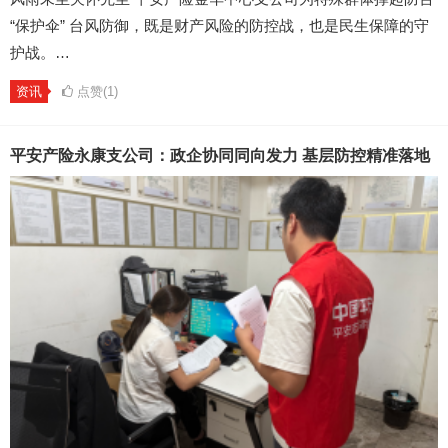
“保护伞” 台风防御，既是财产风险的防控战，也是民生保障的守
护战。…
资讯
点赞(1)
平安产险永康支公司：政企协同同向发力 基层防控精准落地