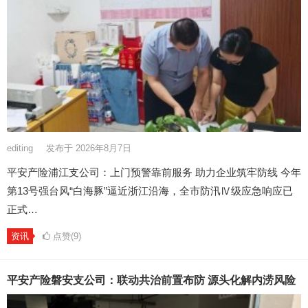
editing
发布于 2026年8月7日
平安产险浦江支公司：上门预警靠前服务 助力企业筑牢防线 今年
第13号强台风“白海豚”逼近浙江沿海，全市防汛Ⅳ级应急响应已
正式…
资讯
点赞(9)
平安产险磐安支公司：联动共治前置布防 源头化解内涝风险