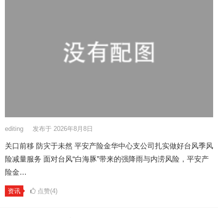
editing
发布于 2026年8月8日
关口前移 防灾于未然 平安产险金华中心支公司扎实做好台风季风
险减量服务 面对台风“白海豚”带来的强降雨与内涝风险，平安产
险金…
资讯
点赞(4)