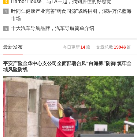
Harbor House丨与TA一起，找到居住的好感觉
3
叶同仁健康产业完善“药食同源”战略拼图，深耕万亿蓝海
4
市场
十大汽车导航品牌，汽车导航简单介绍
5
最新发布
今日更新
14
篇
文章总数
19946
篇
平安产险金华中心支公司全面部署台风“白海豚”防御 筑牢全
域风险防线