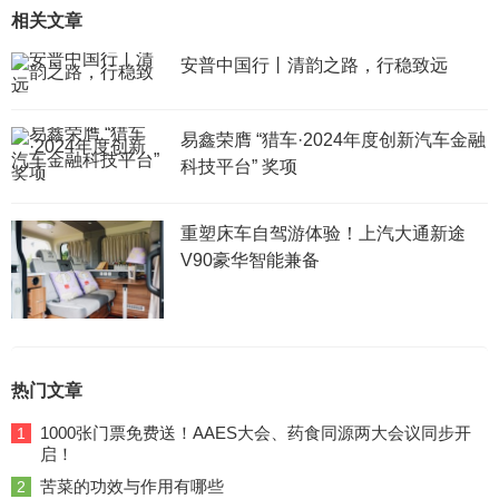
相关文章
安普中国行丨清韵之路，行稳致远
易鑫荣膺 “猎车·2024年度创新汽车金融
科技平台” 奖项
重塑床车自驾游体验！上汽大通新途
V90豪华智能兼备
热门文章
1000张门票免费送！AAES大会、药食同源两大会议同步开
1
启！
苦菜的功效与作用有哪些
2