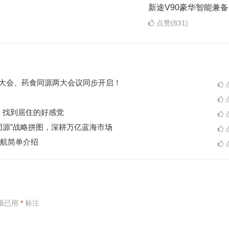
新途V90豪华智能兼备
点赞(831)
ES大会、药食同源两大会议同步开启！
点
点
A一起，找到居住的好感觉
点
同源”战略拼图，深耕万亿蓝海市场
点
航简单介绍
点
项已用
*
标注