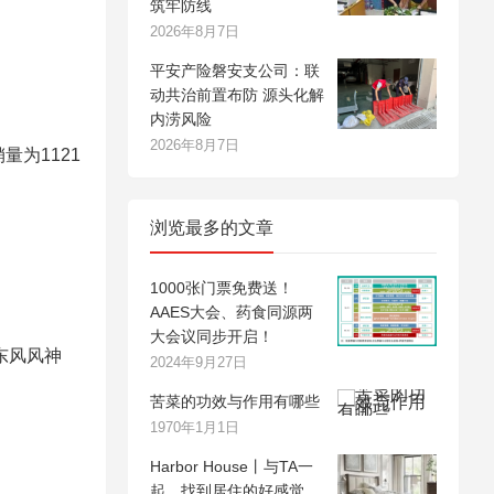
筑牢防线
2026年8月7日
平安产险磐安支公司：联
动共治前置布防 源头化解
内涝风险
2026年8月7日
量为1121
浏览最多的文章
1000张门票免费送！
AAES大会、药食同源两
大会议同步开启！
，东风风神
2024年9月27日
苦菜的功效与作用有哪些
1970年1月1日
Harbor House丨与TA一
起，找到居住的好感觉