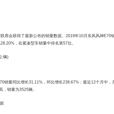
席会获得了最新公布的销量数据。2019年10月东风风神E70销
8.20%，在紧凑型车销量中排名第57位。
:辆)
0销量同比增长31.11%，环比增长238.67%；最近12个月中
最高，销量为3525辆。
数据