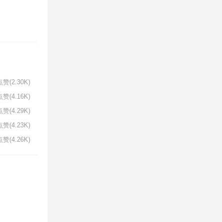
赞(2.30K)
赞(4.16K)
赞(4.29K)
赞(4.23K)
赞(4.26K)