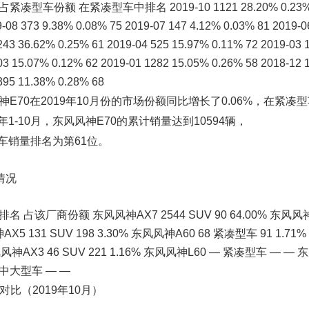
型车份额 在紧凑型车中排名 2019-10 1121 28.20% 0.23% 5
9-08 373 9.38% 0.08% 75 2019-07 147 4.12% 0.03% 81 2019-0
243 36.62% 0.25% 61 2019-04 525 15.97% 0.11% 72 2019-03 
03 15.07% 0.12% 62 2019-01 1282 15.05% 0.26% 58 2018-12 
395 11.38% 0.28% 68
0在2019年10月份的市场份额同比增长了0.06%，在紧凑
年1-10月，东风风神E70的累计销量达到10594辆，
型车销量排名为第61位。
情况
占该厂商份额 东风风神AX7 2544 SUV 90 64.00% 东风风神E
X5 131 SUV 198 3.30% 东风风神A60 68 紧凑型车 91 1.7
 东风风神AX3 46 SUV 221 1.16% 东风风神L60 — 紧凑型车 — —
 中大型车 — —
比（2019年10月）