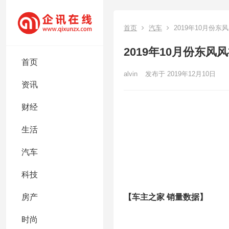
首页
汽车
2019年10月份东风
2019年10月份东风风神
首页
alvin
发布于 2019年12月10日
资讯
财经
生活
汽车
科技
【车主之家 销量数据】
房产
时尚