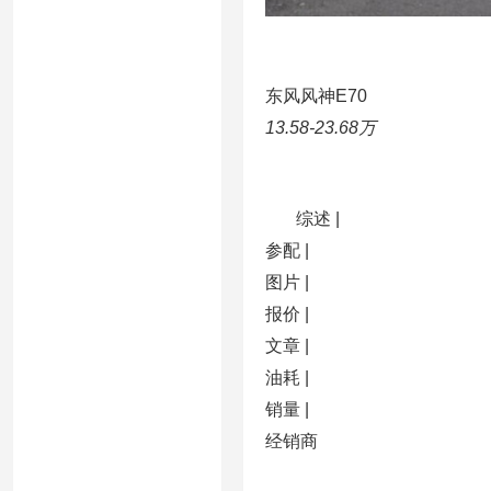
东风风神E70
13.58-23.68万
综述 |
参配 |
图片 |
报价 |
文章 |
油耗 |
销量 |
经销商