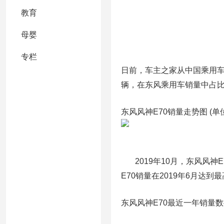
教育
母婴
专栏
日前，车主之家从中国乘用车联
辆，在东风乘用车销量中占比2
东风风神E70销量走势图 (单位
2019年10月，东风风神E7
E70销量在2019年6月达到
东风风神E70最近一年销量