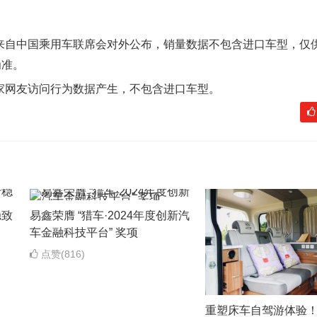
自中国乘用车联席会对外公布，销量数据不包含进口车型，仅
为准。
网友访问行为数据产生，不包含进口车型。
稳致
易鑫荣膺 “猎车·2024年度创新汽
车金融科技平台” 奖项
点赞(816)
重塑床车自驾游体验