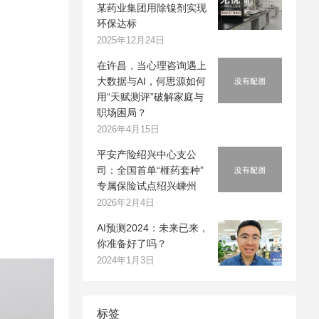
某药业集团用除镍剂实现
环保达标
2025年12月24日
在许昌，当心理咨询遇上
大数据与AI，何思源如何
用“天赋测评”破解家庭与
职场困局？
2026年4月15日
平安产险绍兴中心支公
司：全国首单“榧药套种”
专属保险试点绍兴嵊州
2026年2月4日
AI预测2024：未来已来，
你准备好了吗？
2024年1月3日
标签