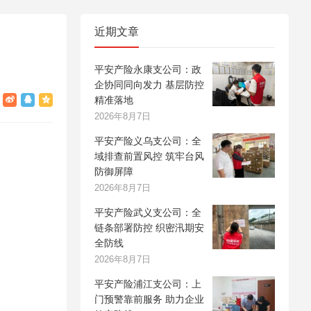
近期文章
平安产险永康支公司：政
企协同同向发力 基层防控
精准落地
2026年8月7日
平安产险义乌支公司：全
域排查前置风控 筑牢台风
防御屏障
2026年8月7日
平安产险武义支公司：全
链条部署防控 织密汛期安
全防线
2026年8月7日
平安产险浦江支公司：上
门预警靠前服务 助力企业