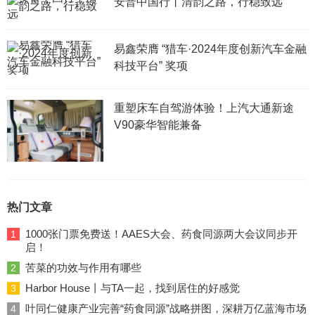
安普中国行丨清韵之路，行稳致远
易鑫荣膺 “猎车·2024年度创新汽车金融
科技平台” 奖项
重塑床车自驾游体验！上汽大通新途
V90豪华智能兼备
热门文章
1000张门票免费送！AAES大会、药食同源两大会议同步开
1
启！
苦菜的功效与作用有哪些
2
Harbor House丨与TA一起，找到居住的好感觉
3
叶同仁健康产业完善“药食同源”战略拼图，深耕万亿蓝海市场
4