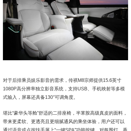
对于后排乘员娱乐影音的需求，传祺M8宗师提供15.6英寸
1080P高分辨率独立影音系统，支持USB、手机映射等多模
式输入，屏幕还具备130°可调角度。
堪比“豪华头等舱”舒适的二排座椅，半苯胺高级真皮的面料，
带来更柔软、更透亮且更细腻通风的乘坐体验，用户还可以
通过语音或点按扶手屏上“一键SPA”功能按键，对氛围灯、香