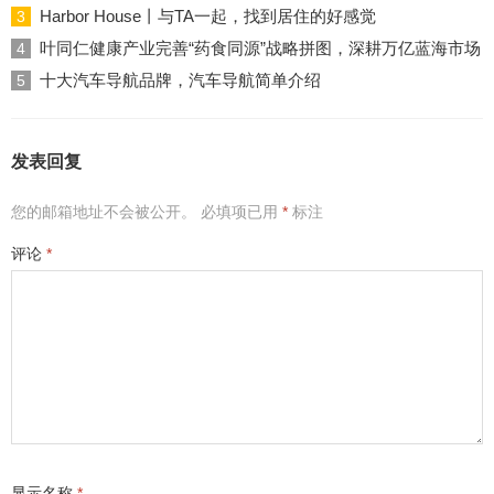
Harbor House丨与TA一起，找到居住的好感觉
3
叶同仁健康产业完善“药食同源”战略拼图，深耕万亿蓝海市场
4
十大汽车导航品牌，汽车导航简单介绍
5
发表回复
您的邮箱地址不会被公开。
必填项已用
*
标注
评论
*
显示名称
*