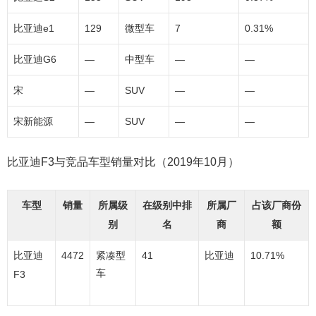
比亚迪e1
129
微型车
7
0.31%
比亚迪G6
—
中型车
—
—
宋
—
SUV
—
—
宋新能源
—
SUV
—
—
比亚迪F3与竞品车型销量对比（2019年10月）
车型
销量
所属级
在级别中排
所属厂
占该厂商份
别
名
商
额
比亚迪
4472
紧凑型
41
比亚迪
10.71%
车
F3