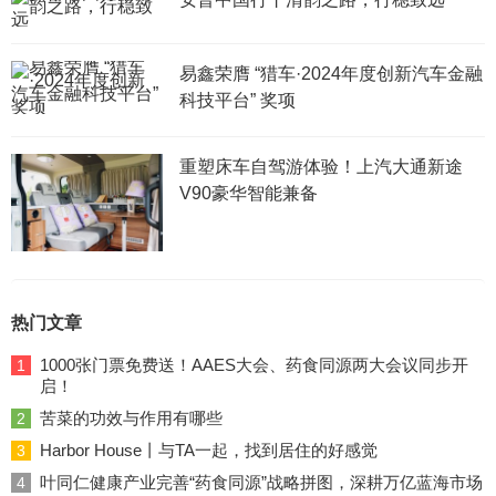
易鑫荣膺 “猎车·2024年度创新汽车金融
科技平台” 奖项
重塑床车自驾游体验！上汽大通新途
V90豪华智能兼备
热门文章
1000张门票免费送！AAES大会、药食同源两大会议同步开
1
启！
苦菜的功效与作用有哪些
2
Harbor House丨与TA一起，找到居住的好感觉
3
叶同仁健康产业完善“药食同源”战略拼图，深耕万亿蓝海市场
4