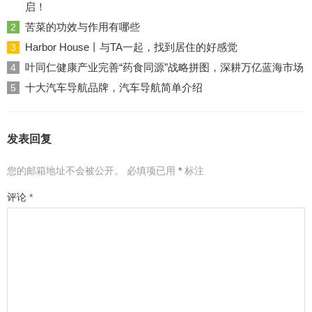
启！
苦菜的功效与作用有哪些
2
Harbor House丨与TA一起，找到居住的好感觉
3
叶同仁健康产业完善“药食同源”战略拼图，深耕万亿蓝海市场
4
十大汽车导航品牌，汽车导航简单介绍
5
发表回复
您的邮箱地址不会被公开。
必填项已用
*
标注
评论
*