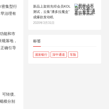
本密集型行
新品上架前先经会员KOL
测试，云集“潘多拉魔盒”
防早治理有
成爆款发动机
2020年3月31日
功能和市
新规落地，
标签
，正确引导
浦发银行
深中通道
车险
发、可转债、
增规模分别