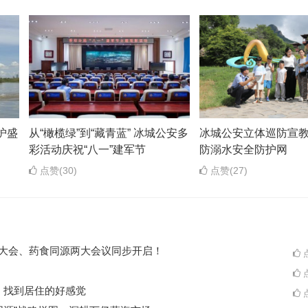
护盛
从“橄榄绿”到“藏青蓝” 冰城公安多
冰城公安立体巡防宣教
彩活动庆祝“八一”建军节
防溺水安全防护网
点赞(30)
点赞(27)
ES大会、药食同源两大会议同步开启！
点
点
A一起，找到居住的好感觉
点