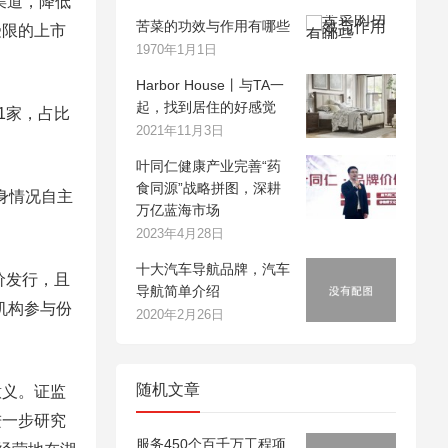
渠道，降低
苦菜的功效与作用有哪些
受限的上市
1970年1月1日
Harbor House丨与TA一
起，找到居住的好感觉
1家，占比
2021年11月3日
叶同仁健康产业完善“药
食同源”战略拼图，深耕
身情况自主
万亿蓝海市场
。
2023年4月28日
十大汽车导航品牌，汽车
价发行，且
导航简单介绍
机构参与份
2020年2月26日
随机文章
义。证监
进一步研究
服务450个百千万工程项