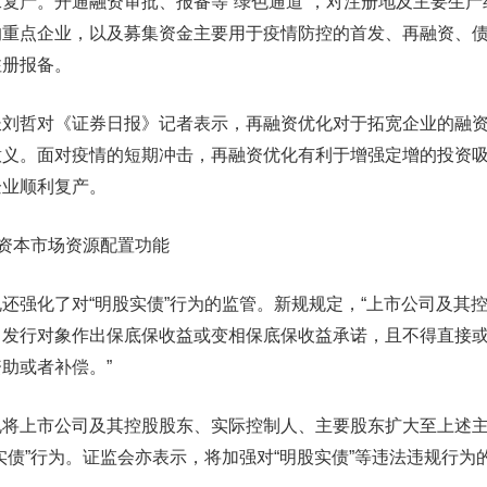
复产。开通融资审批、报备等“绿色通道”，对注册地及主要生产
的重点企业，以及募集资金主要用于疫情防控的首发、再融资、
注册报备。
哲对《证券日报》记者表示，再融资优化对于拓宽企业的融资
意义。面对疫情的短期冲击，再融资优化有利于增强定增的投资
企业顺利复产。
资本市场资源配置功能
强化了对“明股实债”行为的监管。新规规定，“上市公司及其
向发行对象作出保底保收益或变相保底保收益承诺，且不得直接
助或者补偿。”
上市公司及其控股股东、实际控制人、主要股东扩大至上述主
实债”行为。证监会亦表示，将加强对“明股实债”等违法违规行为