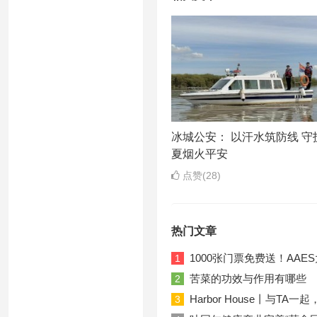
冰城公安： 以汗水筑防线 守
夏烟火平安
点赞(28)
热门文章
1000张门票免费送！AA
1
苦菜的功效与作用有哪些
2
Harbor House丨与T
3