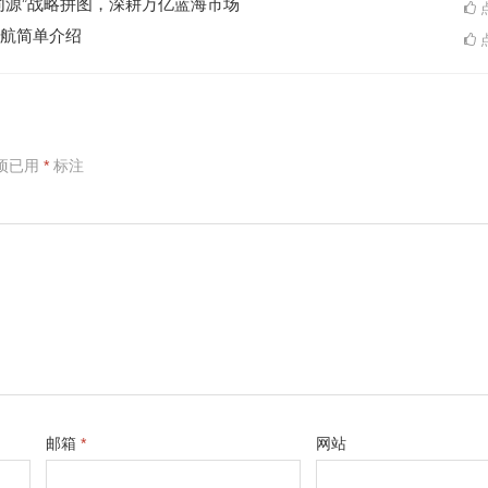
同源”战略拼图，深耕万亿蓝海市场
点
航简单介绍
点
项已用
*
标注
邮箱
*
网站