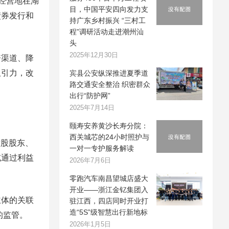
经营地在湖
目，中国平安四向发力支
债券发行和
持广东乡村振兴 “三村工
程”调研活动走进潮州汕
头
2025年12月30日
渠道、降
吸引力，改
宾县公安纵深推进夏季道
路交通安全整治 织密群众
出行“防护网”
2025年7月14日
颐寿安养黄沙长寿分院：
西关城芯的24小时照护与
控股股东、
一对一专护服务解读
或通过利益
2026年7月6日
零跑汽车南昌望城店盛大
开业——浙江金钇集团入
体的关联
驻江西，四店同时开业打
造“5S”级智慧出行新地标
的监管。
2026年1月5日