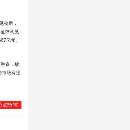
见稿后，
日征求意见
67亿元。
再融资，放
资市场有望
点赞(96)