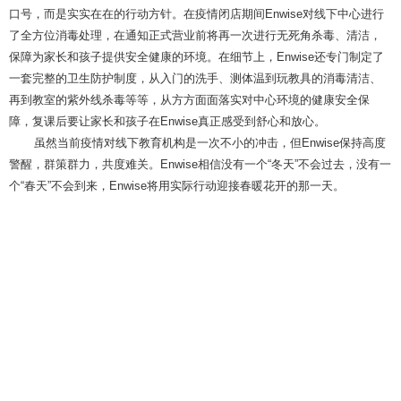
口号，而是实实在在的行动方针。在疫情闭店期间Enwise对线下中心进行
了全方位消毒处理，在通知正式营业前将再一次进行无死角杀毒、清洁，
保障为家长和孩子提供安全健康的环境。在细节上，Enwise还专门制定了
一套完整的卫生防护制度，从入门的洗手、测体温到玩教具的消毒清洁、
再到教室的紫外线杀毒等等，从方方面面落实对中心环境的健康安全保
障，复课后要让家长和孩子在Enwise真正感受到舒心和放心。
虽然当前疫情对线下教育机构是一次不小的冲击，但Enwise保持高度
警醒，群策群力，共度难关。Enwise相信没有一个“冬天”不会过去，没有一
个“春天”不会到来，Enwise将用实际行动迎接春暖花开的那一天。