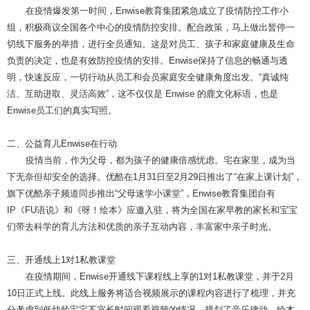
在疫情
爆发第一时间，Enwise教育集团紧急成立了疫情防控工作小
组，积极商议全国各个中心的疫情防控安排。配合政策，马上做出暂停一
切线下服务的举措，进行全员通知。这是对员工、孩子和家庭健康及生命
负责的决定，也是有效防控疫情的安排。Enwise保持了信息的畅通与透
明，快速反应，一切行动从员工和会员家庭安全健康角度出发。“真诚纯
洁、互助进取、灵活高效”，这不仅仅是 Enwise 的鹿文化标语，也是
Enwise员工们的真实写照。
二、公益育儿Enwise在行动
疫情当前，作为父母，都为孩子的健康倍感忧虑。宅在家里，成为当
下无奈但却安全的选择。优酷在1月31日至2月29日推出了“在家上课计划”，
旗下优酷亲子频道同步推出“父母速学小课堂”，Enwise教育集团自有
IP《FU语说》和《呀！绘本》应邀入驻，将为全国在家早教的家长和宝宝
们带去科学的育儿方法和优质的亲子互动内容，丰富家中亲子时光。
三、开通线上1对1私教课堂
在疫情期间，Enwise开通线下课程线上享的1对1私教课堂，并于2月
10日正式上线。此线上服务将适合视频展示的课程内容进行了梳理，并充
分考虑到低幼龄宝宝不宜长时间观看视频的情况，规划了音乐律动、绘本