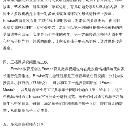
故事、艺术体验、科学实验、家庭运动、育儿话题分享6大模块的内容。不
同于大多数机构是采用一对多录播或直播课程的形式进行线上授课，
Enwise教育此次采用了1对1线上即时授课，对老师的要求更高。但同时，
会员专属感和即时互动性会更强，老师可以第一时间根据孩子和家长的感
受做调整和回应，实现更为个性化的教学。另一方面授课老师均为原有中
心的亲子指导师，熟悉的面庞，让家长和孩子更有亲切感，透过屏幕传递
温度。
四、三档微课视频重装上线
Enwise教育原创的Enwise育儿微课视频也将在此次疫情期间每天向家
长进行免费推送。Enwise育儿微课视频是三档轻早教栏目视频，分别为教
授育儿小技巧的《FU语说》、可以和宝宝一起反复唱听的《Enwise
Music》、以及适合家长与宝宝共享亲子阅读时光的《呀，绘本!》。这三
档视频均可通过Enwise官方公众号进行浏览。家长们可以通过视频学习解
决生活中的育儿小难题，满足家长们随时随地与孩子互动、即时育儿的需
求，从而提高亲子互动质量。
五、多元创意视频齐分享