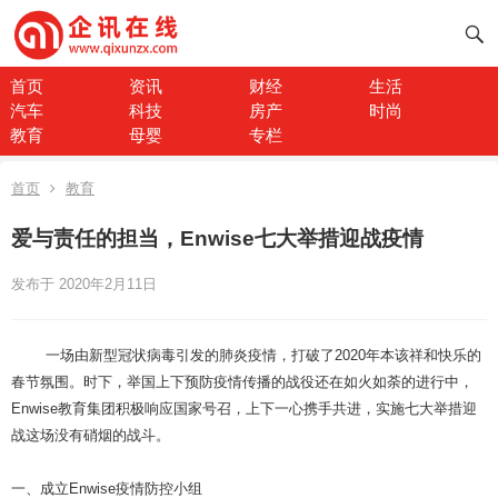
首页
资讯
财经
生活
汽车
科技
房产
时尚
教育
母婴
专栏
首页
教育
爱与责任的担当，Enwise七大举措迎战疫情
发布于 2020年2月11日
一场由新型冠状病毒引发的肺炎疫情，打破了2020年本该祥和快乐的
春节氛围。时下，举国上下预防疫情传播的战役还在如火如荼的进行中，
Enwise教育集团积极响应国家号召，上下一心携手共进，实施七大举措迎
战这场没有硝烟的战斗。
一、成立Enwise疫情防控小组