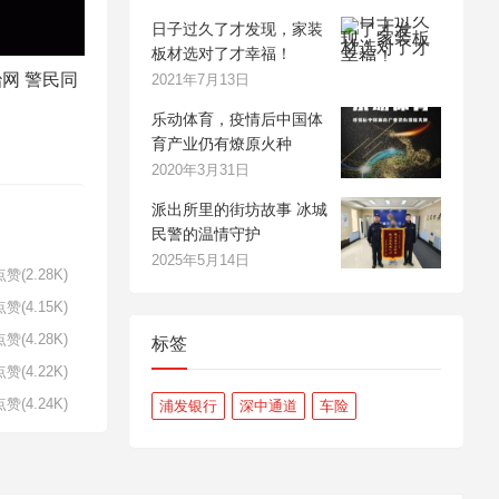
日子过久了才发现，家装
板材选对了才幸福！
网 警民同
2021年7月13日
乐动体育，疫情后中国体
育产业仍有燎原火种
2020年3月31日
派出所里的街坊故事 冰城
民警的温情守护
2025年5月14日
赞(2.28K)
赞(4.15K)
赞(4.28K)
标签
赞(4.22K)
赞(4.24K)
浦发银行
深中通道
车险