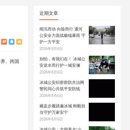
近期文章
闻汛而动 向险而行 通河
公安全力迎战极端暴雨 守
护一方平安
2026年8月6日
别怕，有我们在！ 冰城公
培养、跨国
安逆水而行护一城安澜
2026年8月6日
冰城公安织密群防共治网
警民同心共筑平安防线
2026年8月6日
藏蓝步履踏遍冰城 刚毅担
当守护万家安宁
2026年8月6日
冰城公安：文明养犬“小