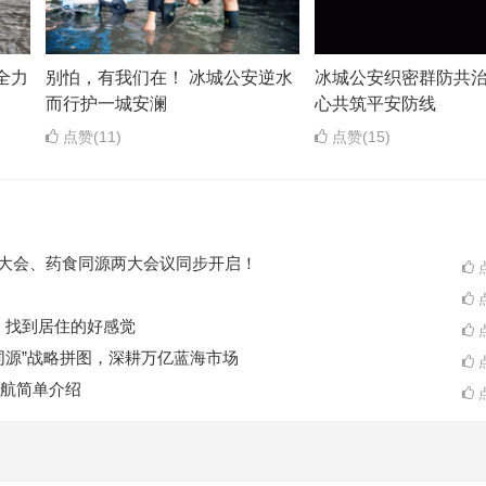
全力
别怕，有我们在！ 冰城公安逆水
冰城公安织密群防共治
而行护一城安澜
心共筑平安防线
点赞(11)
点赞(15)
ES大会、药食同源两大会议同步开启！
点
点
A一起，找到居住的好感觉
点
同源”战略拼图，深耕万亿蓝海市场
点
航简单介绍
点