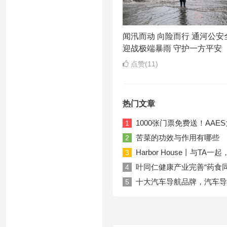
闻汛而动 向险而行 通河公安
迎战极端暴雨 守护一方平安
点赞(11)
热门文章
1000张门票免费送！AA
1
苦菜的功效与作用有哪些
2
Harbor House丨与T
3
叶同仁健康产业完善“药食
4
十大汽车导航品牌，汽车导
5