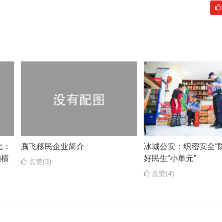
比：
腾飞移民企业简介
冰城公安：织密安全“防
构横
好民生“小单元”
点赞(3)
点赞(4)