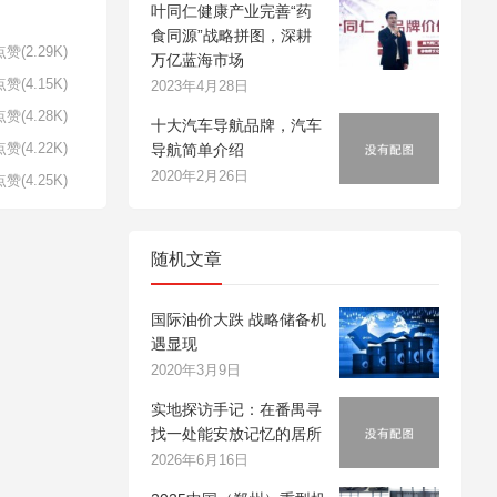
叶同仁健康产业完善“药
食同源”战略拼图，深耕
赞(2.29K)
万亿蓝海市场
赞(4.15K)
2023年4月28日
赞(4.28K)
十大汽车导航品牌，汽车
赞(4.22K)
导航简单介绍
2020年2月26日
赞(4.25K)
随机文章
国际油价大跌 战略储备机
遇显现
2020年3月9日
实地探访手记：在番禺寻
找一处能安放记忆的居所
2026年6月16日