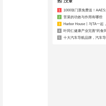
热门文章
1000张门票免费送！AA
1
苦菜的功效与作用有哪些
2
Harbor House丨与T
3
叶同仁健康产业完善“药食
4
十大汽车导航品牌，汽车导
5