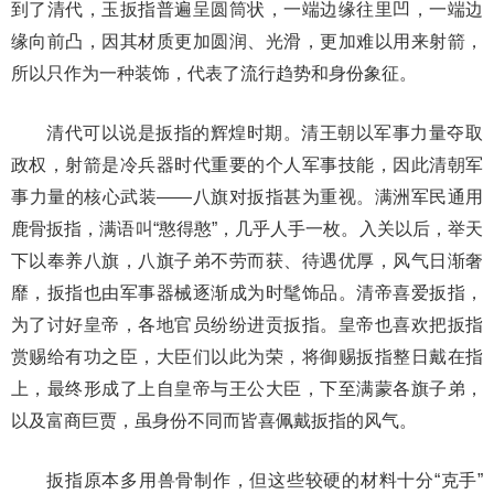
到了清代，玉扳指普遍呈圆筒状，一端边缘往里凹，一端边
缘向前凸，因其材质更加圆润、光滑，更加难以用来射箭，
所以只作为一种装饰，代表了流行趋势和身份象征。
清代可以说是扳指的辉煌时期。清王朝以军事力量夺取
政权，射箭是冷兵器时代重要的个人军事技能，因此清朝军
事力量的核心武装——八旗对扳指甚为重视。满洲军民通用
鹿骨扳指，满语叫“憨得憨”，几乎人手一枚。入关以后，举天
下以奉养八旗，八旗子弟不劳而获、待遇优厚，风气日渐奢
靡，扳指也由军事器械逐渐成为时髦饰品。清帝喜爱扳指，
为了讨好皇帝，各地官员纷纷进贡扳指。皇帝也喜欢把扳指
赏赐给有功之臣，大臣们以此为荣，将御赐扳指整日戴在指
上，最终形成了上自皇帝与王公大臣，下至满蒙各旗子弟，
以及富商巨贾，虽身份不同而皆喜佩戴扳指的风气。
扳指原本多用兽骨制作，但这些较硬的材料十分“克手”