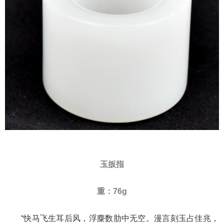
玉扳指
重：76g
“快马飞生耳后风，浮麋数肋中无空。漫言刻玉占佳兆，