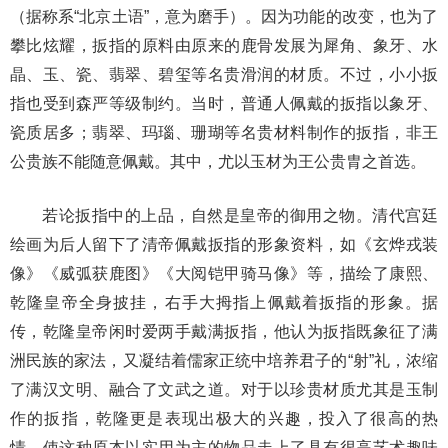
（据称系“北京土语”，意为磨手）。因为功能的改变，也为了
攀比炫耀，扳指的原料由原来的鹿骨发展为犀角、象牙、水
晶、玉、瓷、翡翠、碧玺等名贵滑润的材质。不过，小小扳
指也受到森严等级制约。当时，普通人佩戴的扳指以象牙、
瓷质居多；翡翠、玛瑙、珊瑚等名贵材料制作的扳指，非王
公贵族不能随意佩戴。其中，尤以玉材为王公贵胄之首选。
若论扳指中的上品，自然是皇帝的御用之物。清代宫廷
绘画为后人留下了清帝佩戴扳指的形象资料，如《玄烨戎装
像》《威弧获鹿图》《大阅铠甲骑马像》等，描绘了康熙、
乾隆皇帝全身披挂，右手大拇指上佩戴着扳指的形象。据
传，乾隆皇帝闲时爱两手戴满扳指，他认为扳指既象征了满
洲民族的家法，又凝结着儒家正统中培养君子的“射”礼，浓缩
了满汉文明、融合了文武之道。对于以珍贵材质尤其是玉制
作的扳指，乾隆更是表现出极大的兴趣，投入了很高的热
情，使这种原本以实用为主的物品走上了具有很高艺术趣味