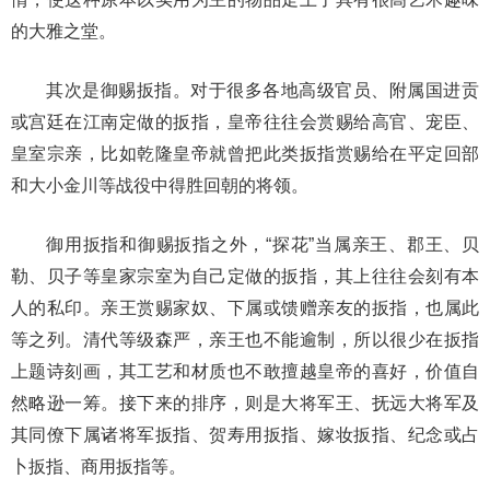
的大雅之堂。
其次是御赐扳指。对于很多各地高级官员、附属国进贡
或宫廷在江南定做的扳指，皇帝往往会赏赐给高官、宠臣、
皇室宗亲，比如乾隆皇帝就曾把此类扳指赏赐给在平定回部
和大小金川等战役中得胜回朝的将领。
御用扳指和御赐扳指之外，“探花”当属亲王、郡王、贝
勒、贝子等皇家宗室为自己定做的扳指，其上往往会刻有本
人的私印。亲王赏赐家奴、下属或馈赠亲友的扳指，也属此
等之列。清代等级森严，亲王也不能逾制，所以很少在扳指
上题诗刻画，其工艺和材质也不敢擅越皇帝的喜好，价值自
然略逊一筹。接下来的排序，则是大将军王、抚远大将军及
其同僚下属诸将军扳指、贺寿用扳指、嫁妆扳指、纪念或占
卜扳指、商用扳指等。