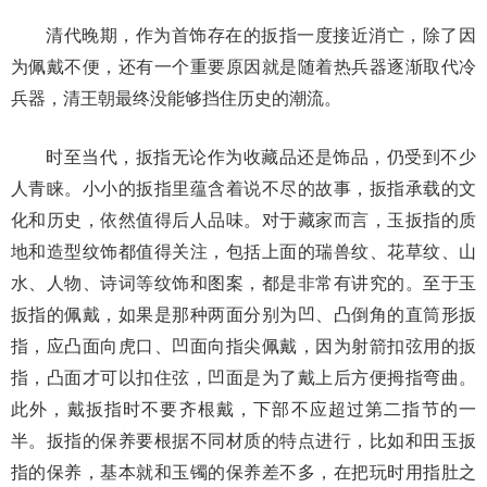
清代晚期，作为首饰存在的扳指一度接近消亡，除了因
为佩戴不便，还有一个重要原因就是随着热兵器逐渐取代冷
兵器，清王朝最终没能够挡住历史的潮流。
时至当代，扳指无论作为收藏品还是饰品，仍受到不少
人青睐。小小的扳指里蕴含着说不尽的故事，扳指承载的文
化和历史，依然值得后人品味。对于藏家而言，玉扳指的质
地和造型纹饰都值得关注，包括上面的瑞兽纹、花草纹、山
水、人物、诗词等纹饰和图案，都是非常有讲究的。至于玉
扳指的佩戴，如果是那种两面分别为凹、凸倒角的直筒形扳
指，应凸面向虎口、凹面向指尖佩戴，因为射箭扣弦用的扳
指，凸面才可以扣住弦，凹面是为了戴上后方便拇指弯曲。
此外，戴扳指时不要齐根戴，下部不应超过第二指节的一
半。扳指的保养要根据不同材质的特点进行，比如和田玉扳
指的保养，基本就和玉镯的保养差不多，在把玩时用指肚之