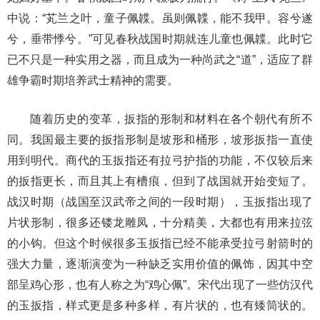
中说：“芄兰之叶，童子佩韘。虽则佩韘，能不我甲。容兮遂
兮，垂带悸兮。”可见春秋战国时期就连儿童也佩韘。此时它
已不只是一种实用之器，而且成为一种尚武之“道”，适应了群
雄争霸时期培养武士精神的需要。
随着历史的变革，扳指的形制和材料在各个朝代有所不
同。我国最主要的扳指形制是坡形和桶形，坡形扳指一直使
用到明代。商代的玉扳指还有拉弓护指的功能，不仅较后来
的扳指更长，而且其上有槽痕，但到了战国就开始变短了。
战汉时期（战国至汉武帝之间的一段时期），玉扳指出现了
片状形制，很多还镂龙雕凤，十分精美，大都也有用来拉弦
的小钩。但这个时候很多玉扳指已经不能承受拉弓射箭时的
强大力量，逐渐演变为一种缺乏实用价值的佩饰，因其中空
部呈鸡心形，也有人称之为“鸡心佩”。宋代出现了一些仿汉代
的玉扳指，样式更是多种多样，有片状的，也有矮筒状的。