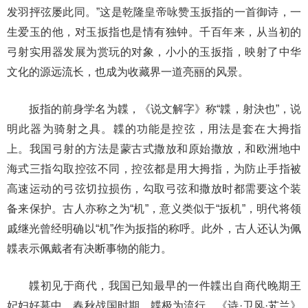
发羽抨弦屡此同。”这是乾隆皇帝咏赞玉扳指的一首御诗，一
生爱玉的他，对玉扳指也是情有独钟。千百年来，从当初的
弓射实用器发展为赏玩的对象，小小的玉扳指，映射了中华
文化的源远流长，也成为收藏界一道亮丽的风景。
扳指的前身学名为韘，《说文解字》称“韘，射決也”，说
明此器为骑射之具。韘的功能是控弦，用法是套在大拇指
上。我国弓射的方法是蒙古式撒放和原始撒放，和欧洲地中
海式三指勾取控弦不同，控弦都是用大拇指，为防止手指被
高速运动的弓弦切拉损伤，勾取弓弦和撒放时都需要这个装
备来保护。古人亦称之为“机”，意义类似于“扳机”，明代将领
戚继光曾经明确以“机”作为扳指的称呼。此外，古人还认为佩
韘表示佩戴者有决断事物的能力。
韘初见于商代，我国已知最早的一件韘出自商代晚期王
妃妇好墓中。春秋战国时期，韘极为流行。《诗·卫风·芄兰》