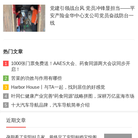
党建引领战台风 党员冲锋显担当——平
安产险金华中心支公司党员奋战防台一
线
热门文章
1000张门票免费送！AAES大会、药食同源两大会议同步开
1
启！
苦菜的功效与作用有哪些
2
Harbor House丨与TA一起，找到居住的好感觉
3
叶同仁健康产业完善“药食同源”战略拼图，深耕万亿蓝海市场
4
十大汽车导航品牌，汽车导航简单介绍
5
近期文章
孕期看了安阳好几家，最终定了安阳桓鸣宝悦阁