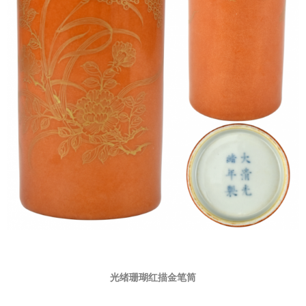
光绪珊瑚红描金笔筒