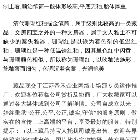
制上看,顺治笔筒一般体形较高,平底无釉,胎体厚重.
清代珊瑚红釉描金笔筒，属于级别比较高的一类藏
品，文房四宝之外的一种文房器，属于文人雅士不可
缺少的案头雅器，珊瑚红是以铁为着色剂的低温红
釉，珊瑚红是一种低温铁红釉，因其呈色红中闪黄，
与珊瑚颜色相似，所以称为珊瑚红，以吹釉法施彩，
施釉薄而细匀，色调沉着含蓄，光润艳美。
藏品现交于江苏帝禾企业网络市场部专员运作推
广，欢迎各位莅临公司赏析及协商，广大收藏家可以
通过各大媒体或到公司了解详情。公司自成立以来，
始终秉承“公开,公平,公正,诚实,守信”的服务原则，做
实在的宣传，上高端的平台，享受最好的服务。特别
提示：（以上藏品持宝人托我司诚意出售、欢迎各界
收藏家咨询或出价，图片均为实物拍摄，若有疑问可