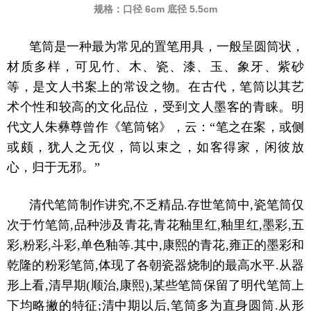
规格：口径 6cm 底径 5.5cm
笔筒是一种最为常见的置笔用具，一般呈圆筒状，
材质多样，可见竹、木、瓷、漆、玉、象牙、紫砂
等，是文人书案上的常设之物。在古代，笔筒以其艺
术个性和较高的文化品位，受到文人墨客的青睐。明
代文人朱彝尊曾作《笔筒
铭》，云：“笔之在案，或侧
或颇，犹人之无仪，筒以束之，如客得家，闲彼放
心，归于无邪。”
清代笔筒制作讲究,不乏精品.存世笔筒中,瓷笔筒仅
次于竹笔筒,品种涉及青花,青花釉里红,釉里红,墨彩,五
彩,粉彩,斗彩,单色釉等.其中,康熙的青花,雍正的墨彩和
乾隆的粉彩笔筒,体现了各朝瓷器烧制的最高水平.从器
形上看,清早期(顺治,康熙),某些笔筒保留了明代笔筒上
下均略撇的特征;清中期以后,笔筒多为直身圆筒.从形