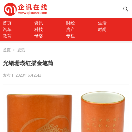
首页
资讯
财经
生活
汽车
科技
房产
时尚
教育
母婴
专栏
首页
资讯
光绪珊瑚红描金笔筒
发布于 2023年6月25日