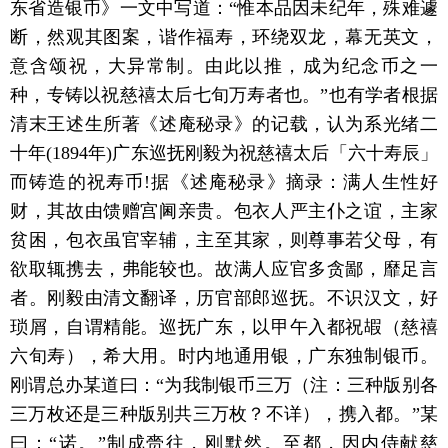
东省造银币》一文中写道：“惟本品因未纪年，殊难遽
断，然观其图案，谐作福寿，环绕双龙，幕无英文，
意含颂祝，大异常制。由此以推，成为纪念币之一
种，专铸以祝慈禧太后七旬万寿者也。”也有学者根据
清末王述生所著《述庵秘录》的记载，认为系光绪二
十年(1894年)广东巡抚刚毅为祝慈禧太后「六十寿辰」
而铸造的祝寿币!据《述庵秘录》摘录：满人生性好
财，其故由馈赠宫阃亲贵。包衣人严主仆之谊，主家
贫困，包衣虽官宰辅，主至其家，则尊事若父母，有
欲取辄携去，弗能较也。故满人应官多贪鄙，靡足言
者。刚毅由清文翻译，历官部郎巡抚。不识汉文，好
琐屑，自谓精能。巡抚广东，以甲午入都祝嘏（慈禧
六旬寿），希大用。时内地通用银，广东独制银币。
刚谓总办某道曰：“为我制银币三万（注：三种版别各
三万枚还是三种版别共三万枚？不详），携入都。”某
曰：“诺。”制成赍往，刚默然。至都，因内侍献慈