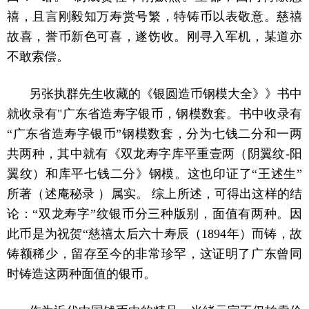
禧，且言刚毅知万寿赏号繁，特铸币以表敬意。慈禧
故喜，誉币新色可喜，遂饬收。刚寻入军机，某道亦
不敢索偿。
另张执群先生收藏的《银圆造币钢模大全》》书中
就收录有"广东省造寿字银币，钢模数套。书中收录有
“广东省造寿字银币”钢模数套，分为七钱二分和一两
共两种，其中就有《双龙寿字库平重壹两（阴翼纹-阳
翼纹）和库平七钱二分》钢模。这也印证了“王述生”
所著（述庵秘录 ）属实。 综上所述，可得出这样的结
论：“双龙寿字”纹银币分三种版别，面值有两种。因
此币是为祝贺“慈禧太后六十寿辰（1894年）而铸，故
铸额稀少，留存至今的非常珍罕，这证明了广东曾同
时铸造这两种面值的银币。