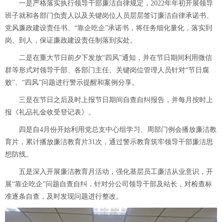
一是严格落实执行领导干部廉洁自律规定，2022年年初开展领导
班子就和各部门负责人以及关键岗位人员层层签订廉洁自律承诺书、
党风廉政建设责任书、“靠企吃企”承诺书，将任务细化量化，落实到
岗、到人，保证廉政建设责任制落到实处
。
二是在重大节日前夕下发放“四风”通知，并在节日期间利用微信
群等形式对领导干部、各部门主任、关键岗位管理人员针对“节日腐
败”、“四风”问题进行警示提醒和案例分享。
三是在节日之后及时上报节日期间自查自纠报告，并每月按时上
报《礼品礼金收受登记表》。
四是自4月份开始利用党总支中心组学习、周部门例会播放廉洁教
育片，累计播放廉洁教育片31次，通过警示教育筑牢领导干部廉洁思
想防线。
五是深入开展廉洁教育月活动，强化基层员工廉洁从业意识，开
展“靠企吃企”问题自查自纠，针对分公司领导干部及站长，对检查标
准逐条自查，及时发现问题进行整改。