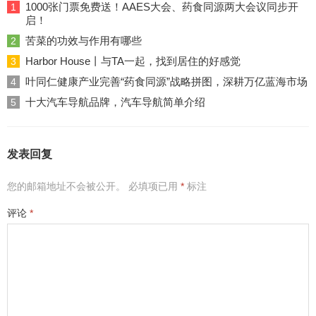
1000张门票免费送！AAES大会、药食同源两大会议同步开
1
启！
苦菜的功效与作用有哪些
2
Harbor House丨与TA一起，找到居住的好感觉
3
叶同仁健康产业完善“药食同源”战略拼图，深耕万亿蓝海市场
4
十大汽车导航品牌，汽车导航简单介绍
5
发表回复
您的邮箱地址不会被公开。
必填项已用
*
标注
评论
*