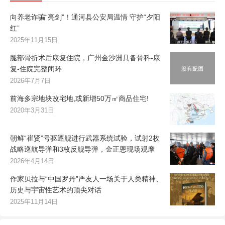
向养老诈骗“亮剑”！通河县公安局温情 守护“夕阳
红”
2025年11月15日
腿部骨折术后康复住院，广州金沙洲具备骨科-康
复-住院完整闭环
2026年7月7日
前海多宗地块改宅地,或新增50万㎡商品住宅!
2020年3月31日
朝鲜“崔贤”号驱逐舰进行武器系统试验，试射2枚
战略巡航导弹和3枚反舰导弹，金正恩现场观摩
2026年4月14日
作家贝拉与“中国罗丹”严友人一场关于人类精神、
历史与宇宙性艺术的顶尖对话
2025年11月14日