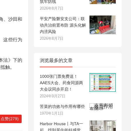
筑牢防线
2026年8月7日
平安产险磐安支公司：联
角、沙田和
动共治前置布防 源头化解
内涝风险
2026年8月7日
。这些行为
本法》下的
浏览最多的文章
相抵触。
1000张门票免费送！
AAES大会、药食同源两
大会议同步开启！
2024年9月27日
苦菜的功效与作用有哪些
1970年1月1日
点赞(279)
Harbor House丨与TA一
起，找到居住的好感觉