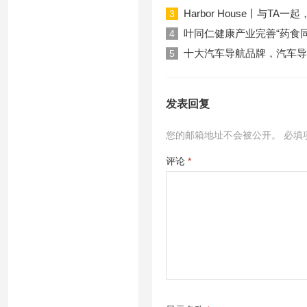
Harbor House丨与T
3
叶同仁健康产业完善“药食
4
十大汽车导航品牌，汽车导
5
发表回复
您的邮箱地址不会被公开。
必填
评论
*