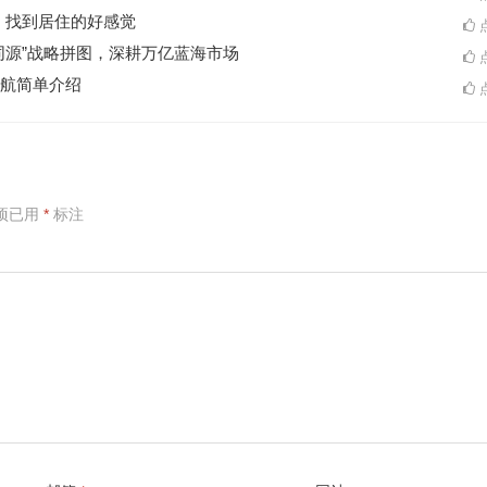
A一起，找到居住的好感觉
点
同源”战略拼图，深耕万亿蓝海市场
点
航简单介绍
点
项已用
*
标注