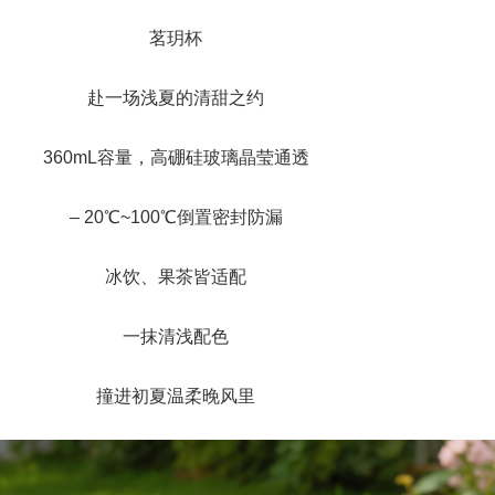
茗玥杯
赴一场浅夏的清甜之约
360mL容量，高硼硅玻璃晶莹通透
– 20℃~100℃倒置密封防漏
冰饮、果茶皆适配
一抹清浅配色
撞进初夏温柔晚风里