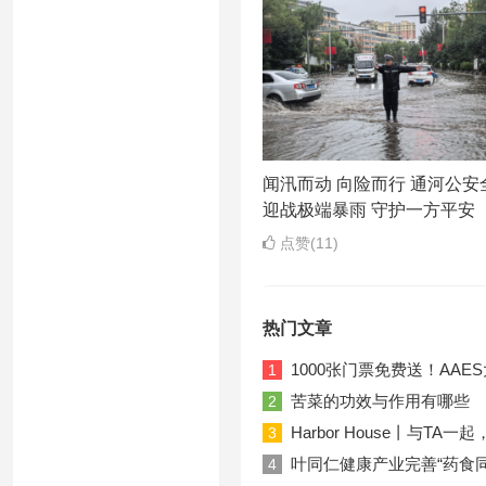
闻汛而动 向险而行 通河公安
迎战极端暴雨 守护一方平安
点赞(11)
热门文章
1000张门票免费送！AA
1
苦菜的功效与作用有哪些
2
Harbor House丨与T
3
叶同仁健康产业完善“药食
4