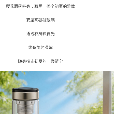
樱花洒落杯身，藏尽一整个初夏的雅致
双层高硼硅玻璃
通透杯身映夏光
线条简约温婉
随身揣走初夏的一缕清宁