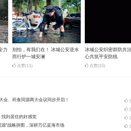
全力
别怕，有我们在！ 冰城公安逆水
冰城公安织密群防共治
而行护一城安澜
心共筑平安防线
点赞(11)
点赞(15)
ES大会、药食同源两大会议同步开启！
点
点
A一起，找到居住的好感觉
点
同源”战略拼图，深耕万亿蓝海市场
点