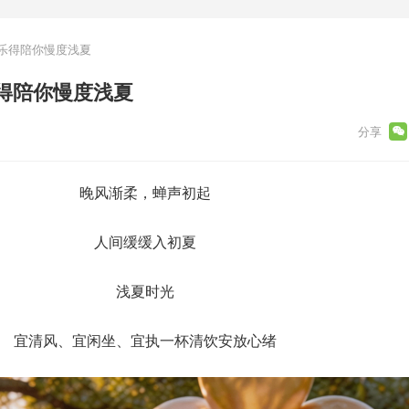
乐得陪你慢度浅夏
得陪你慢度浅夏
晚风渐柔，蝉声初起
人间缓缓入初夏
浅夏时光
宜清风、宜闲坐、宜执一杯清饮安放心绪