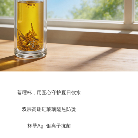
茗曜杯，用匠心守护夏日饮水
双层高硼硅玻璃隔热防烫
杯壁Ag+银离子抗菌