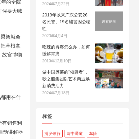
三年的全院
2024年7月22日
时候要大喊
2019年以来广东公安26
名民警、19名辅警因公牺
牲
2020年4月4日
，梁架就会
，把草根拿
吃辣的胃疼怎么办，如何
缓解胃痛
，故宫博物
2019年12月10日
做中国奥莱的“领舞者”，
砂之船集团以艺术商业焕
新消费活力
2024年7月18日
钱都用在什
标签
所有销售利
自动讲解器
浦发银行
深中通道
车险