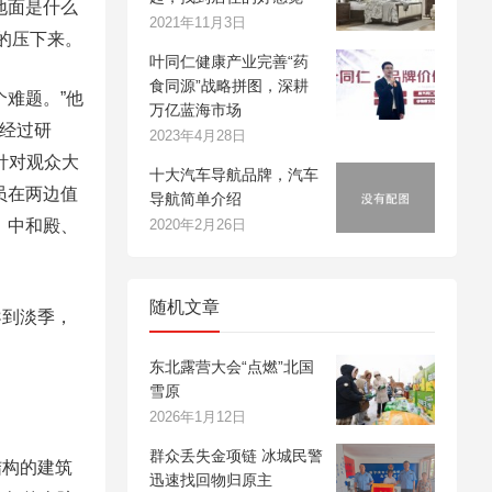
地面是什么
2021年11月3日
的压下来。
叶同仁健康产业完善“药
食同源”战略拼图，深耕
难题。”他
万亿蓝海市场
，经过研
2023年4月28日
针对观众大
十大汽车导航品牌，汽车
员在两边值
导航简单介绍
、中和殿、
2020年2月26日
随机文章
导到淡季，
东北露营大会“点燃”北国
雪原
2026年1月12日
群众丢失金项链 冰城民警
结构的建筑
迅速找回物归原主