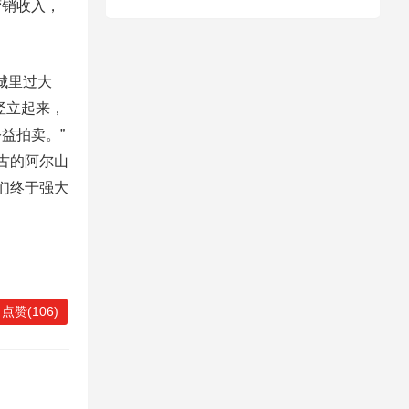
营销收入，
城里过大
竖立起来，
益拍卖。”
古的阿尔山
们终于强大
点赞(106)