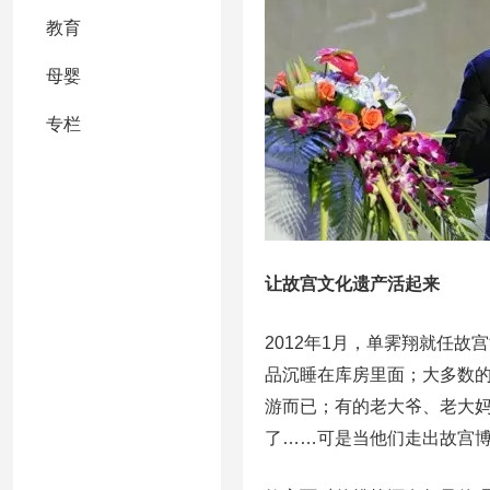
教育
母婴
专栏
让故宫文化遗产活起来
2012年1月，单霁翔就任
品沉睡在库房里面；大多数
游而已；有的老大爷、老大
了……可是当他们走出故宫博