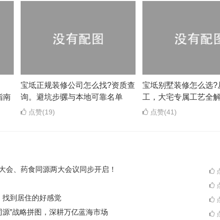
？
宝坻正规装修公司怎么找?资质查
宝坻别墅装修怎么选?
指南
询。避坑步骡与本地可靠名单
工，大宅专属工艺全
点赞(19)
点赞(41)
ES大会、药食同源两大会议同步开启！
点
点
A一起，找到居住的好感觉
点
同源”战略拼图，深耕万亿蓝海市场
点