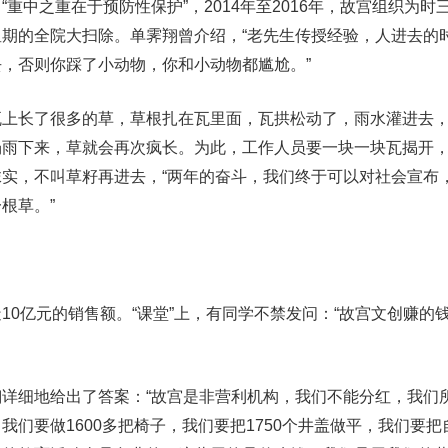
重中之重在于预防性保护”，2014年至2016年，故宫组织为时
期的全院大扫除。单霁翔曾介绍，“老先生传授经验，人进去的
，否则你踩了小动物，你和小动物都尴尬。”
瓦上长了很多的草，草根扎在瓦里面，瓦拱松动了，雨水灌进去
场雨下来，草就会再次疯长。为此，工作人员要一块一块瓦揭开
实，不叫草籽再进去，“两年的奋斗，我们终于可以对社会宣布
根草。”
10亿元的销售额。“课堂”上，有同学不禁发问：“故宫文创赚的
详细地给出了答案：“故宫是非营利机构，我们不能分红，我们
我们要做1600多把椅子，我们要把1750个井盖做平，我们要把