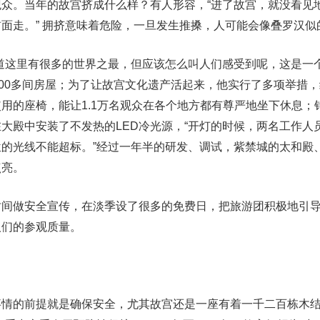
众。当年的故宫挤成什么样？有人形容，“进了故宫，就没看见
面走。” 拥挤意味着危险，一旦发生推搡，人可能会像叠罗汉似
道这里有很多的世界之最，但应该怎么叫人们感受到呢，这是一个
000多间房屋；为了让故宫文化遗产活起来，他实行了多项举措
用的座椅，能让1.1万名观众在各个地方都有尊严地坐下休息；
大殿中安装了不发热的LED冷光源，“开灯的时候，两名工作人
的光线不能超标。”经过一年半的研发、调试，紫禁城的太和殿
点亮。
时间做安全宣传，在淡季设了很多的免费日，把旅游团积极地引
人们的参观质量。
事情的前提就是确保安全，尤其故宫还是一座有着一千二百栋木