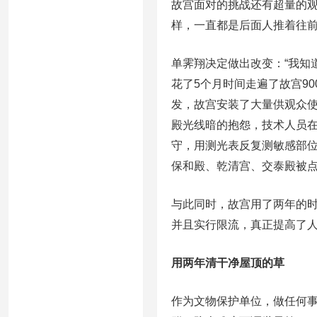
故宫面对的挑战还有超量的观
样，一直都是后面人推着往前
单霁翔决定做出改变：“我知
花了5个月时间走遍了故宫9
发，故宫安装了大量供观众使
殿光线暗的抱怨，技术人员在
守，用测光表反复测敏感部位
保和殿、乾清宫、交泰殿被
与此同时，故宫用了两年的
并且实行限流，真正提高了
用两年清干净屋顶的草
作为文物保护单位，做任何