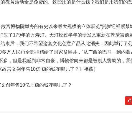
学的教育活动全是免费的。这些用的是什么钱？我们是用我们的
月故宫博物院举办的有史以来最大规模的立体展览“贺岁迎祥紫禁
把消失了179年的万寿灯、天灯经过半年的研发又重新在乾清宫前
结束后，我们不希望这套文化创意产品从此消失，因此举行了公
00多万人民币全部捐赠给了国家贫困县，“从广西的巴马，到内蒙
钱不多，但是我感到非常自豪，博物馆向来都是被别人赞助的，我
《故宫文创年售10亿 赚的钱花哪儿了？》祖薇）
宫文创年售10亿：赚的钱花哪儿了？