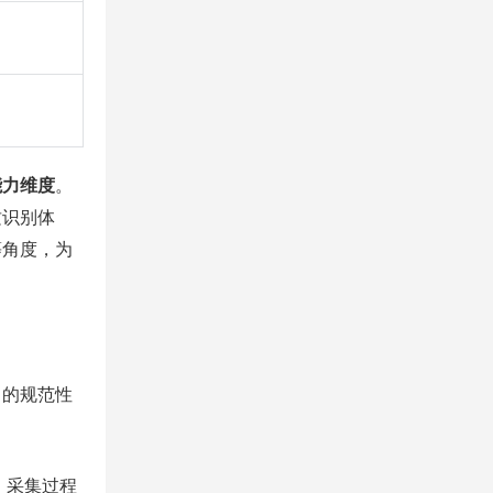
能力维度
。
质识别体
等角度，为
出的规范性
。采集过程