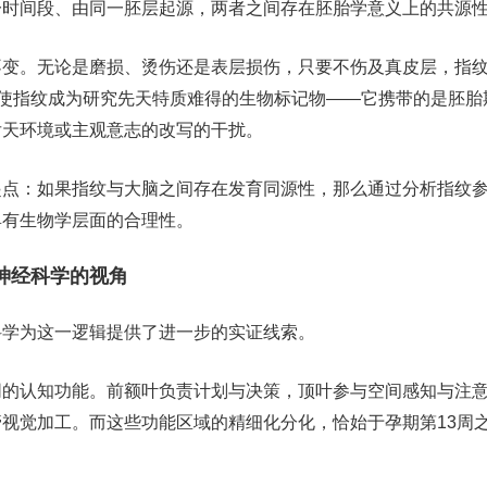
一时间段、由同一胚层起源，两者之间存在胚胎学意义上的共源
不变。无论是磨损、烫伤还是表层损伤，只要不伤及真皮层，指
征使指纹成为研究先天特质难得的生物标记物——它携带的是胚胎
后天环境或主观意志的改写的干扰。
起点：如果指纹与大脑之间存在发育同源性，那么通过分析指纹
具有生物学层面的合理性。
神经科学的视角
科学为这一逻辑提供了进一步的实证线索。
同的认知功能。前额叶负责计划与决策，顶叶参与空间感知与注
视觉加工。而这些功能区域的精细化分化，恰始于孕期第13周