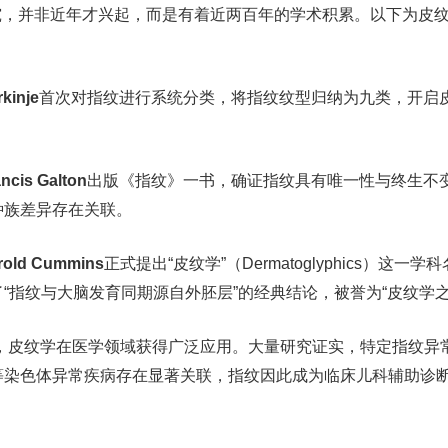
究，并非近年才兴起，而是有着近两百年的学术积累。以下为皮
inje
首次对指纹进行系统分类，将指纹纹型归纳为九类，开启
is Galton
出版《指纹》一书，确证指纹具有唯一性与终生不
种族差异存在关联。
ld Cummins
正式提出“皮纹学”（Dermatoglyphics）这一
“指纹与大脑发育同期源自外胚层”的经典结论，被誉为“皮纹学之
，皮纹学在医学领域获得广泛应用。大量研究证实，特定指纹异
等染色体异常疾病存在显著关联，指纹因此成为临床儿科辅助诊