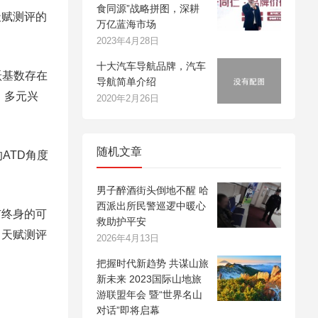
食同源”战略拼图，深耕
天赋测评的
万亿蓝海市场
2023年4月28日
十大汽车导航品牌，汽车
跃基数存在
导航简单介绍
、多元兴
2020年2月26日
随机文章
ATD角度
男子醉酒街头倒地不醒 哈
西派出所民警巡逻中暖心
有终身的可
救助护平安
。天赋测评
2026年4月13日
把握时代新趋势 共谋山旅
新未来 2023国际山地旅
游联盟年会 暨“世界名山
对话”即将启幕