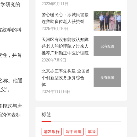
2023年9月11日
纹学研究的
警心暖民心：冰城民警接
连救助多位老人获赞誉
2025年6月10日
皮纹学的科
天河区有没有能收认知障
碍老人的护理院？过来人
推荐广州勤正中医护理院
变性，并首
2026年7月9日
北京亦庄率先构建 全国首
个创新型政务服务综合
学科名称。他通
体！
父”。
2024年11月16日
常模式与唐
标签
断的体表标
浦发银行
深中通道
车险