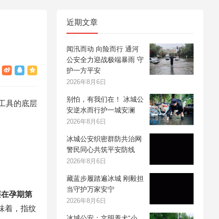
近期文章
闻汛而动 向险而行 通河
公安全力迎战极端暴雨 守
护一方平安
2026年8月6日
别怕，有我们在！ 冰城公
工具的底层
安逆水而行护一城安澜
2026年8月6日
冰城公安织密群防共治网
警民同心共筑平安防线
2026年8月6日
藏蓝步履踏遍冰城 刚毅担
当守护万家安宁
层在孕期第
2026年8月6日
味着，指纹
冰城公安：文明养犬“小