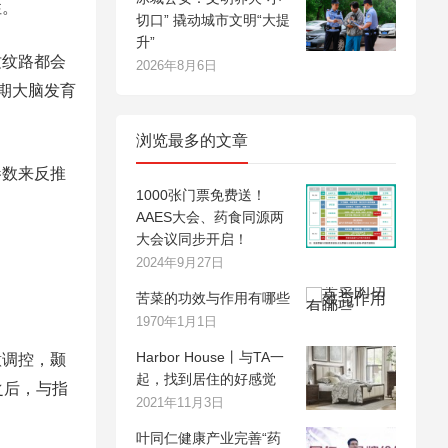
性。
切口” 撬动城市文明“大提
升”
纹纹路都会
2026年8月6日
期大脑发育
浏览最多的文章
参数来反推
1000张门票免费送！
AAES大会、药食同源两
大会议同步开启！
2024年9月27日
苦菜的功效与作用有哪些
1970年1月1日
Harbor House丨与TA一
意调控，颞
起，找到居住的好感觉
之后，与指
2021年11月3日
叶同仁健康产业完善“药