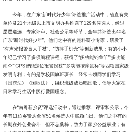
今年，在广东“新时代好少年”评选推广活动中，省直有关
单位及21个地级以上市文明办共推选了129名候选人，经过
层层遴选、专家评审、社会公示等环节，全年共评选出40名
广东“新时代好少年”。他们之中有的是科研小专家，研发了
“有声光报警盲人手杖”、“防摔手机壳”等创新成果；有的小小
年纪已学习了多项编程课程，获得了“多功能钓鱼竿”“多功能
雨伞”“GPS智能定位报警拐杖”“多功能按摩鼠标”等四项国家级
发明专利；有的是学校国旗班班长，经常带领同学们学习
《国旗法》《国歌法》，组织班级成员唱国歌，倡导大家在
日常学习生活中践行爱国理念。
在“南粤新乡贤”评选活动中，通过推荐、评审和公示，今
年有11位乡贤从全省51名候选人中脱颖而出。他们之中有的
长期在外创业奋斗，但不忘桑梓，致力于家乡公益事业；有