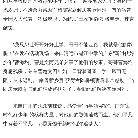
的从事粤剧艺术教育40多年，培养了许多名家人才；有的情
系双拥，不遗余力帮助军烈属家庭解决实际困难；有的当选
全国人大代表，积极履职，为解决“三农”问题积极奔走、建言
献策。
“我只想让哥哥好好上学。哥哥不能走路，我就是他的双
腿！”在发布活动现场，来自清远市潖江中学的广东“新时代好
少年”曹海均、曹楚文两兄弟分享了他们的故事。哥哥曹海均
身患残疾，弟弟曹楚文四年如一日背着哥哥上学，风雨无
阻，从未迟到。“南粤新乡贤”获得者陈桥顿听后非常感动，当
即表示愿意与他们结成帮扶对子，帮助他们解决实际困难。
来自广州的观众胡梯说，感受着“南粤新乡贤”、广东“新
时代好少年”的榜样力量，对他们的敬佩油然而生。他们平凡
中有着不平凡，都是无愧于新时代的“追梦人”。