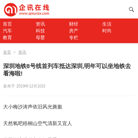
首页
资讯
财经
生活
汽车
科技
房产
时尚
教育
母婴
专栏
首页
资讯
深圳地铁8号线首列车抵达深圳,明年可以坐地铁去
看海啦!
发布于 2019年12月10日
大小梅沙涛声依旧风光旖旎
天然氧吧梧桐山空气清新又宜人