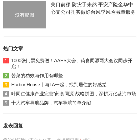
关口前移 防灾于未然 平安产险金华中
心支公司扎实做好台风季风险减量服务
热门文章
1000张门票免费送！AAES大会、药食同源两大会议同步开
1
启！
苦菜的功效与作用有哪些
2
Harbor House丨与TA一起，找到居住的好感觉
3
叶同仁健康产业完善“药食同源”战略拼图，深耕万亿蓝海市场
4
十大汽车导航品牌，汽车导航简单介绍
5
发表回复