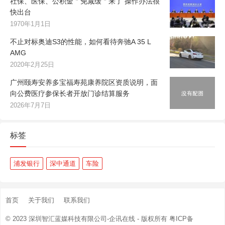
社保、医保、公积金＂免减缓＂来了 操作办法很
快出台
1970年1月1日
不止对标奥迪S3的性能，如何看待奔驰A 35 L
AMG
2020年2月25日
广州颐寿安养多宝福寿苑康养院区资质说明，面
向公费医疗参保长者开放门诊结算服务
2026年7月7日
标签
浦发银行
深中通道
车险
首页
关于我们
联系我们
© 2023
深圳智汇蓝媒科技有限公司-企讯在线
- 版权所有
粤ICP备