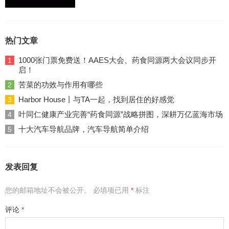
热门文章
1000张门票免费送！AAES大会、药食同源两大会议同步开
1
启！
苦菜的功效与作用有哪些
2
Harbor House丨与TA一起，找到居住的好感觉
3
叶同仁健康产业完善“药食同源”战略拼图，深耕万亿蓝海市场
4
十大汽车导航品牌，汽车导航简单介绍
5
发表回复
您的邮箱地址不会被公开。
必填项已用
*
标注
评论
*