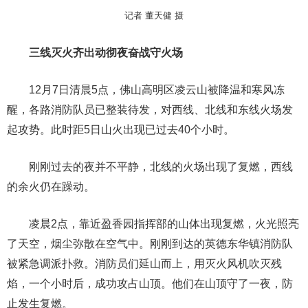
记者 董天健 摄
三线灭火齐出动彻夜奋战守火场
12月7日清晨5点，佛山高明区凌云山被降温和寒风冻
醒，各路消防队员已整装待发，对西线、北线和东线火场发
起攻势。此时距5日山火出现已过去40个小时。
刚刚过去的夜并不平静，北线的火场出现了复燃，西线
的余火仍在躁动。
凌晨2点，靠近盈香园指挥部的山体出现复燃，火光照亮
了天空，烟尘弥散在空气中。刚刚到达的英德东华镇消防队
被紧急调派扑救。消防员们延山而上，用灭火风机吹灭残
焰，一个小时后，成功攻占山顶。他们在山顶守了一夜，防
止发生复燃。