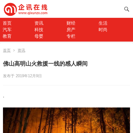
首页
资讯
财经
生活
汽车
科技
房产
时尚
教育
母婴
专栏
首页
资讯
佛山高明山火救援一线的感人瞬间
发布于 2019年12月9日
.