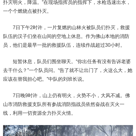
扑灭明火，降温。”在现场指挥员的指挥下，水枪迅速出水，
一个个燃烧点被扑灭。
7日下午2时许，一片复燃的山林火被队员们扑灭，救援
队伍的汉子们坐在山间的空地上休息。作为佛山本地的消防
员，他们是最早一批的救援队伍，连续作战超过30小时。
短暂休息，队员们围坐聊天。“你出任务有没有告诉老婆
去干什么？”一个队员问。“告了就不让出门了，火这么大，她
应该在替我担心吧。”中队的刘班长说。
7日晚9时许，山上仍有明火，火势不小，大风不减。佛
山市消防救援支队所有参战消防指战员依然奋战在灭火一
线，利用一切资源全力扑灭火情。