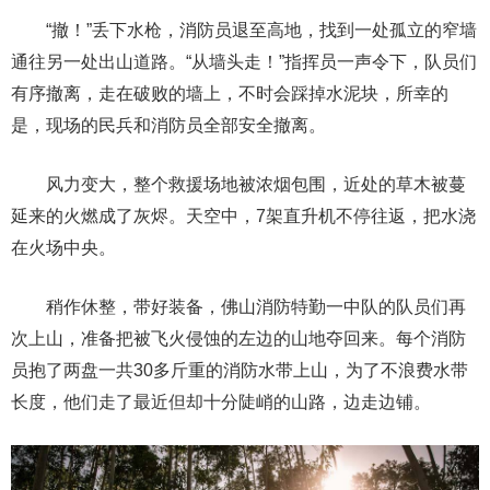
“撤！”丢下水枪，消防员退至高地，找到一处孤立的窄墙
通往另一处出山道路。“从墙头走！”指挥员一声令下，队员们
有序撤离，走在破败的墙上，不时会踩掉水泥块，所幸的
是，现场的民兵和消防员全部安全撤离。
风力变大，整个救援场地被浓烟包围，近处的草木被蔓
延来的火燃成了灰烬。天空中，7架直升机不停往返，把水浇
在火场中央。
稍作休整，带好装备，佛山消防特勤一中队的队员们再
次上山，准备把被飞火侵蚀的左边的山地夺回来。每个消防
员抱了两盘一共30多斤重的消防水带上山，为了不浪费水带
长度，他们走了最近但却十分陡峭的山路，边走边铺。