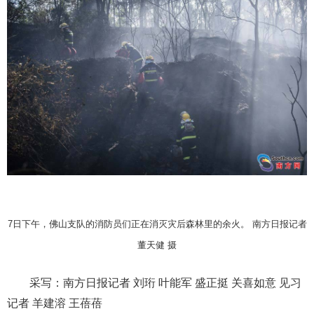
7日下午，佛山支队的消防员们正在消灭灾后森林里的余火。 南方日报记者
董天健 摄
采写：南方日报记者 刘珩 叶能军 盛正挺 关喜如意 见习
记者 羊建溶 王蓓蓓