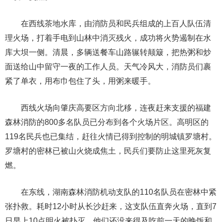
在西线茶地水库，由消防员和民兵组成的上百人队伍清
理火场，打着手电到山林中消灭残火，成功将火势遏制在水
库大坝一侧。清晨，多辆送餐车山路辗转颠簸，把热粥和炒
面送给山中留守一夜的工作人员。天气冷风大，消防员们裹
紧了单衣，用布巾包住了头，用粥来暖手。
西线火场向肇庆高要区方向北移，连夜赶来支援的福建
森林消防的800多名队员已分布到各个火场片区。高明区的
119名民兵也已集结，赶往火情已得到控制的明城镇罗塘村。
罗塘村的密林已被山火烧成焦土，民兵们要防止这里死灰复
燃。
在东线，湖南森林消防机动支队的110名队员在密林中紧
张扑救。耗时12小时从长沙赶来，这支队伍直奔火场，直到7
日早上10点明火被扑灭，他们还没来得及吃前一天的晚饭和