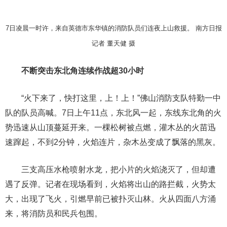
7日凌晨一时许，来自英德市东华镇的消防队员们连夜上山救援。 南方日报
记者 董天健 摄
不断突击东北角连续作战超30小时
“火下来了，快打这里，上！上！”佛山消防支队特勤一中
队的队员高喊。7日上午11点，东北风一起，东线东北角的火
势迅速从山顶蔓延开来。一棵松树被点燃，灌木丛的火苗迅
速蹿起，不到2分钟，火焰连片，杂木丛变成了飘落的黑灰。
三支高压水枪喷射水龙，把小片的火焰浇灭了，但却遭
遇了反弹。记者在现场看到，火焰将出山的路拦截，火势太
大，出现了飞火，引燃早前已被扑灭山林。火从四面八方涌
来，将消防员和民兵包围。