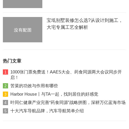
宝坻别墅装修怎么选?从设计到施工，
大宅专属工艺全解析
热门文章
1000张门票免费送！AAES大会、药食同源两大会议同步开
1
启！
苦菜的功效与作用有哪些
2
Harbor House丨与TA一起，找到居住的好感觉
3
叶同仁健康产业完善“药食同源”战略拼图，深耕万亿蓝海市场
4
十大汽车导航品牌，汽车导航简单介绍
5