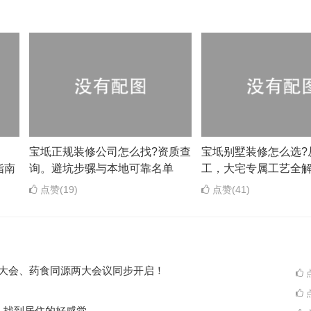
？
宝坻正规装修公司怎么找?资质查
宝坻别墅装修怎么选?
指南
询。避坑步骡与本地可靠名单
工，大宅专属工艺全
点赞(19)
点赞(41)
ES大会、药食同源两大会议同步开启！
点
点
A一起，找到居住的好感觉