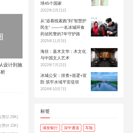
球45个国家
2022年2月21日
从“追着线索跑”到“智慧护
民生” ——一名冰城环食
药侦民警的7年守护路
2025年11月3日
海丝：嘉木文华：木文化
与中国文人艺术
从设计到施
2022年7月22日
解析
冰城公安：排查+巡逻+宣
防 筑牢水域平安堤坝
2024年10月7日
标签
赞(2.29K)
赞(4.15K)
浦发银行
深中通道
车险