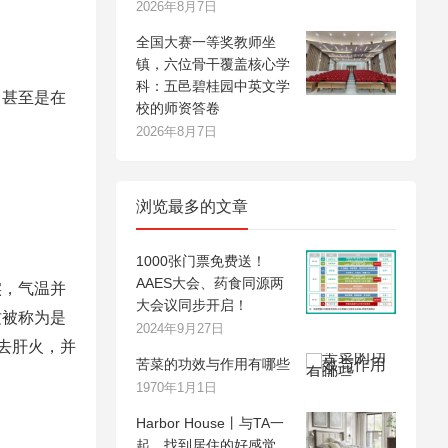
2026年8月7日
全国大赛一等奖教师坐
镇，六位骨干覆盖核心学
科：五邑碧桂园中英文学
，甚至是在
校的师资答卷
2026年8月7日
浏览最多的文章
1000张门票免费送！
AAES大会、药食同源两
实，气温并
大会议同步开启！
这被称为是
2024年9月27日
去肝火，并
苦菜的功效与作用有哪些
1970年1月1日
Harbor House丨与TA一
起，找到居住的好感觉