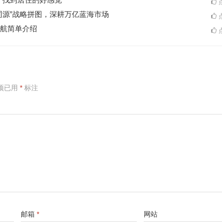
点
同源”战略拼图，深耕万亿蓝海市场
点
航简单介绍
点
项已用
*
标注
邮箱
*
网站