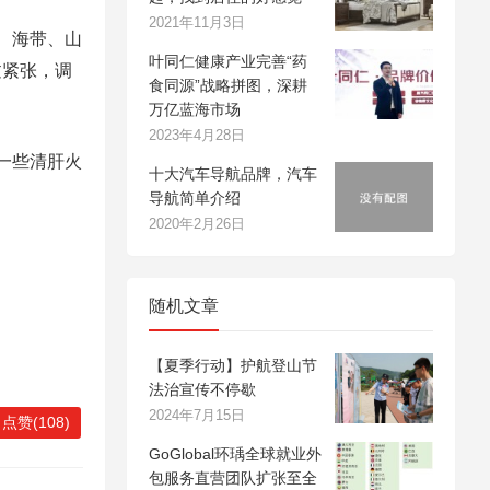
2021年11月3日
、海带、山
叶同仁健康产业完善“药
过紧张，调
食同源”战略拼图，深耕
万亿蓝海市场
2023年4月28日
一些清肝火
十大汽车导航品牌，汽车
导航简单介绍
2020年2月26日
随机文章
【夏季行动】护航登山节
法治宣传不停歇
2024年7月15日
点赞(108)
GoGlobal环瑀全球就业外
包服务直营团队扩张至全