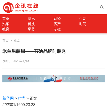
首页
资讯
财经
生活
汽车
科技
房产
时尚
教育
母婴
专栏
首页
生活
米兰男装周——芬迪品牌时装秀
发布于 2023年1月31日
新华网
>
时尚
> 正文
2023
01/16
09:23:28