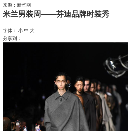
来源：新华网
米兰男装周——芬迪品牌时装秀
字体：
小
中
大
分享到：