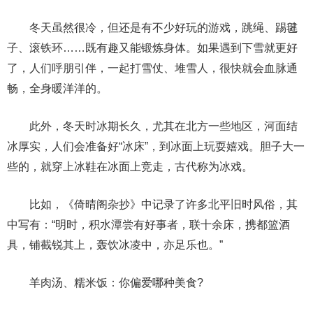
冬天虽然很冷，但还是有不少好玩的游戏，跳绳、踢毽
子、滚铁环……既有趣又能锻炼身体。如果遇到下雪就更好
了，人们呼朋引伴，一起打雪仗、堆雪人，很快就会血脉通
畅，全身暖洋洋的。
此外，冬天时冰期长久，尤其在北方一些地区，河面结
冰厚实，人们会准备好“冰床”，到冰面上玩耍嬉戏。胆子大一
些的，就穿上冰鞋在冰面上竞走，古代称为冰戏。
比如，《倚晴阁杂抄》中记录了许多北平旧时风俗，其
中写有：“明时，积水潭尝有好事者，联十余床，携都篮酒
具，铺截锐其上，轰饮冰凌中，亦足乐也。”
羊肉汤、糯米饭：你偏爱哪种美食?