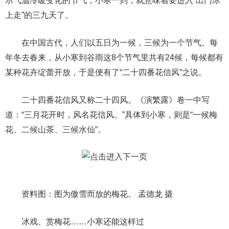
示气温冷暖变化的节气，小寒一到，就意味着要进入“出门冰
上走”的三九天了。
在中国古代，人们以五日为一候，三候为一个节气。每
年冬去春来，从小寒到谷雨这8个节气里共有24候，每候都有
某种花卉绽蕾开放，于是便有了“二十四番花信风”之说。
二十四番花信风又称二十四风。《演繁露》卷一中写
道：“三月花开时，风名花信风。”具体到小寒，则是“一候梅
花、二候山茶、三候水仙”。
资料图：图为傲雪而放的梅花。 孟德龙 摄
冰戏、赏梅花……小寒还能这样过