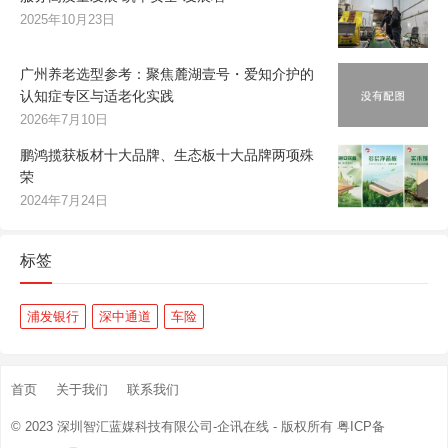
2025年10月23日
广州养老选型参考：聚焦麓湖壹号・爱知介护的
认知症专区与适老化实践
2026年7月10日
鹏鸿揽获板材十大品牌、生态板十大品牌两项殊
荣
2024年7月24日
标签
浦发银行
深中通道
车险
首页
关于我们
联系我们
© 2023
深圳智汇蓝媒科技有限公司-企讯在线
- 版权所有
粤ICP备