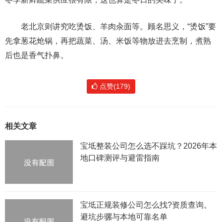
老北京则讲究吃烫饭、羊肉汆面等。顾名思义，“烫饭”要
先拿葱花炝锅，再把蔬菜、汤、米饭等物放进去烹制，煮熟
后也是香气扑鼻。
点赞(179)
相关文章
宝坻整装公司怎么选不踩坑？2026年本
地口碑测评与避雷指南
宝坻正规装修公司怎么找?资质查询。
避坑步骡与本地可靠名单