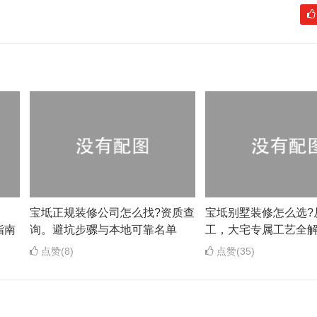
？
宝坻正规装修公司怎么找?资质查
宝坻别墅装修怎么选?
指南
询。避坑步骡与本地可靠名单
工，大宅专属工艺全
点赞(8)
点赞(35)