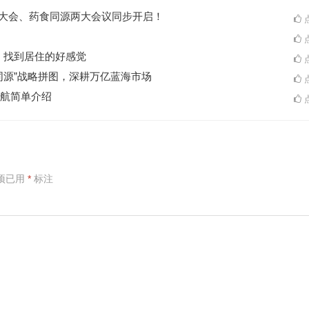
ES大会、药食同源两大会议同步开启！
点
点
A一起，找到居住的好感觉
点
同源”战略拼图，深耕万亿蓝海市场
点
航简单介绍
点
项已用
*
标注