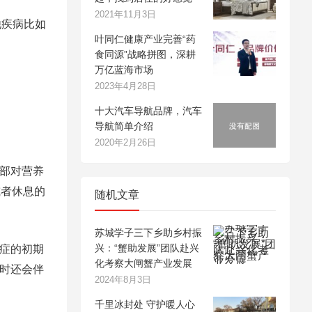
2021年11月3日
他疾病比如
叶同仁健康产业完善“药
食同源”战略拼图，深耕
万亿蓝海市场
2023年4月28日
十大汽车导航品牌，汽车
导航简单介绍
2020年2月26日
胃部对营养
或者休息的
随机文章
苏城学子三下乡助乡村振
兴：“蟹助发展”团队赴兴
癌症的初期
化考察大闸蟹产业发展
同时还会伴
2024年8月3日
千里冰封处 守护暖人心