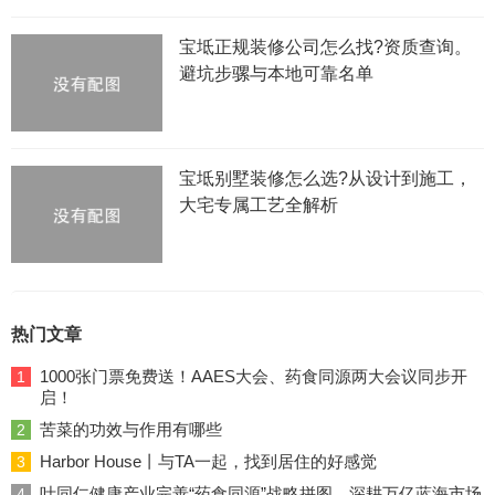
宝坻正规装修公司怎么找?资质查询。
避坑步骡与本地可靠名单
宝坻别墅装修怎么选?从设计到施工，
大宅专属工艺全解析
热门文章
1000张门票免费送！AAES大会、药食同源两大会议同步开
1
启！
苦菜的功效与作用有哪些
2
Harbor House丨与TA一起，找到居住的好感觉
3
叶同仁健康产业完善“药食同源”战略拼图，深耕万亿蓝海市场
4