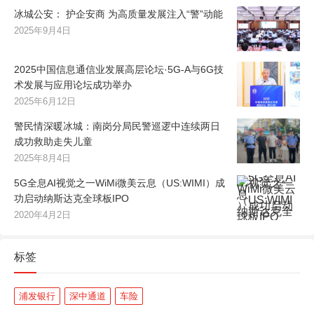
冰城公安： 护企安商 为高质量发展注入“警”动能
2025年9月4日
2025中国信息通信业发展高层论坛·5G-A与6G技
术发展与应用论坛成功举办
2025年6月12日
警民情深暖冰城：南岗分局民警巡逻中连续两日
成功救助走失儿童
2025年8月4日
5G全息AI视觉之一WiMi微美云息（US:WIMI）成
功启动纳斯达克全球板IPO
2020年4月2日
标签
浦发银行
深中通道
车险