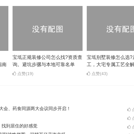
？
宝坻正规装修公司怎么找?资质查
宝坻别墅装修怎么选?
指南
询。避坑步骡与本地可靠名单
工，大宅专属工艺全
点赞(19)
点赞(43)
ES大会、药食同源两大会议同步开启！
点
点
A一起，找到居住的好感觉
点