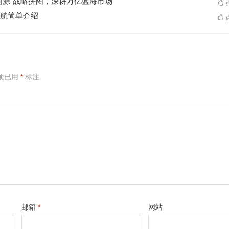
同源”战略拼图，深耕万亿蓝海市场
点
航简单介绍
点
项已用
*
标注
邮箱
*
网站