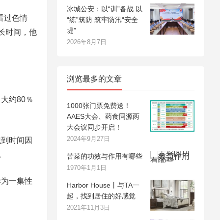
冰城公安：以“训”备战 以
看过色情
“练”筑防 筑牢防汛“安全
堤”
长时间，他
2026年8月7日
浏览最多的文章
大约80％
1000张门票免费送！
AAES大会、药食同源两
大会议同步开启！
2024年9月27日
识到时间因
。
苦菜的功效与作用有哪些
1970年1月1日
作为一集性
Harbor House丨与TA一
起，找到居住的好感觉
2021年11月3日