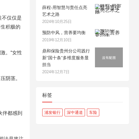
薛程-用智慧与责任点亮
艺术之路
性不仅仅是
2024年10月25日
产生积极的
预防中风，营养要均衡
2019年12月10日
鼎和保险贵州分公司践行
激。“女性
新“国十条”多维度服务显
担当
2024年12月7日
挤压阴茎。
标签
浦发银行
深中通道
车险
伙伴都感到
想法是将注