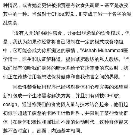
种情况，或者她会更快被指责患有饮食失调症 – 甚至是改变
其中的一种。当然对于Chloe来说，IF变成了另一个名字的混
乱饮食。
“没有人开始间歇性禁食，开始出现紊乱的饮食模式，但
是，我认为如果你经常将自己限制在一定的模式或食物组
中，它可能会成为你所痴迷的事情，”Aishah Muhammad医
学博士，医生和认证解释道。提供减肥教练的私人教练。“当
我们没有倾听我们身体的暗示并给予它所需要的东西时，我
们正在跨越使用新想法保持健康和自我伤害之间的界限。”
间歇性禁食应用程序已经将对身体和心理完美的渴望重
新打包成一个生物黑客解决方案，并且拥有科技CEO的
cosign。通过将我们的食物摄入量与技术结合起来，他们起
初似乎超越了疲惫的卡路里计数世界，并限制了某些食物群
体（在身体积极性和强壮而不瘦的运动时代，这种群体越来
越不合时宜）。然而，内涵基本相同。