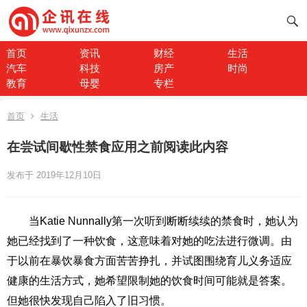
首页
资讯
财经
生活
汽车
科技
房产
时尚
教育
母婴
专栏
首页
生活
在尝试间歇性禁食应用之前阅读此内容
发布于 2019年12月10日
当Katie Nunnally第一次听到断断续续的禁食时，她认为
她已经找到了一种饮食，这意味着对她的吃法进行微调。由
于以前在暴饮暴食方面苦苦挣扎，并试图围绕育儿义务适应
健康的生活方式，她希望限制她的饮食时间可能就是答案。
但她很快发现自己陷入了旧习惯。