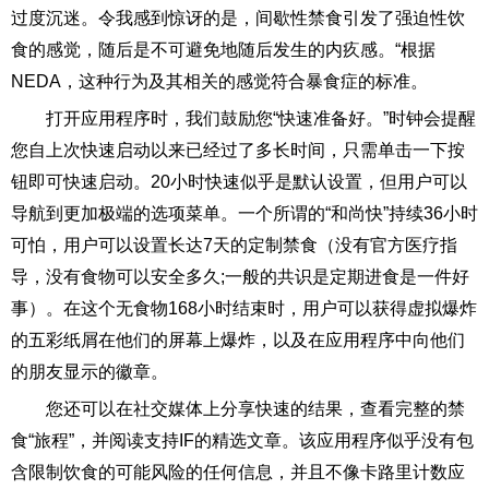
过度沉迷。令我感到惊讶的是，间歇性禁食引发了强迫性饮
食的感觉，随后是不可避免地随后发生的内疚感。“根据
NEDA，这种行为及其相关的感觉符合暴食症的标准。
打开应用程序时，我们鼓励您“快速准备好。”时钟会提醒
您自上次快速启动以来已经过了多长时间，只需单击一下按
钮即可快速启动。20小时快速似乎是默认设置，但用户可以
导航到更加极端的选项菜单。一个所谓的“和尚快”持续36小时
可怕，用户可以设置长达7天的定制禁食（没有官方医疗指
导，没有食物可以安全多久;一般的共识是定期进食是一件好
事）。在这个无食物168小时结束时，用户可以获得虚拟爆炸
的五彩纸屑在他们的屏幕上爆炸，以及在应用程序中向他们
的朋友显示的徽章。
您还可以在社交媒体上分享快速的结果，查看完整的禁
食“旅程”，并阅读支持IF的精选文章。该应用程序似乎没有包
含限制饮食的可能风险的任何信息，并且不像卡路里计数应