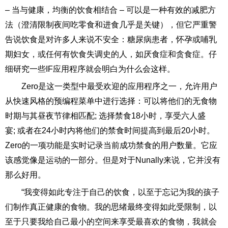
– 当与健康，均衡的饮食相结合 – 可以是一种有效的减肥方
法（澄清限制夜间吃零食和进食几乎是关键），但它严重警
告说饮食是对许多人来说不安全：糖尿病患者，怀孕或哺乳
期妇女，或任何有饮食失调史的人，如厌食症和贪食症。仔
细研究一些IF应用程序就会明白为什么会这样。
Zero是这一类型中最受欢迎的应用程序之一，允许用户
从快速风格的预编程菜单中进行选择：可以将他们的无食物
时期与其昼夜节律相匹配; 选择禁食18小时，享受六人盛
宴; 或者在24小时内将他们的禁食时间提高到最后20小时。
Zero的一项功能是实时记录当前成功禁食的用户数量。它应
该感觉像是运动的一部分。但是对于Nunally来说，它并没有
那么好用。
“我变得如此专注于自己的饮食，以至于忘记为我的孩子
们制作真正健康的食物。我的思绪最终变得如此受限制，以
至于只要我给自己最小的空间来享受最喜欢的食物，我就会