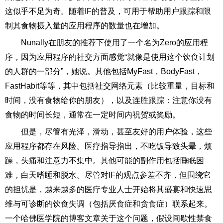
这似乎不足为奇。随着IF的普及，可用于帮助用户跟踪和限
制其食物摄入量的应用程序的数量也在增加。
Nunally在朋友的推荐下使用了一个名为Zero的应用程
序，因为应用程序的社交方面感觉“就像是使用这个饮食计划
的人群的一部分”，她说。其他包括MyFast，BodyFast，
FastHabit等等，其中包括社交网络元素（比较重量，目标和
时间，没有食物给你的朋友），以及连胜跟踪：注意你没有
食物的时间长短，通常在一定时间内祝贺或奖励。
但是，尽管有光泽，滑动，甚至友好的用户体验，这些
应用程序都存在风险。医疗指导指出，不吃饭导致头晕，烦
躁，头痛和注意力不集中。其他可能的副作用包括睡眠困
难，白天嗜睡和脱水。尽管对IF的观点参差不齐，但围绕它
的担忧是，越来越多的医疗专业人士开始将其盛宴和快速思
维与可诊断的饮食失调（包括厌食症和贪食症）联系起来。
一个哈佛医学院的博客文章关于这个问题，假设间歇性禁食