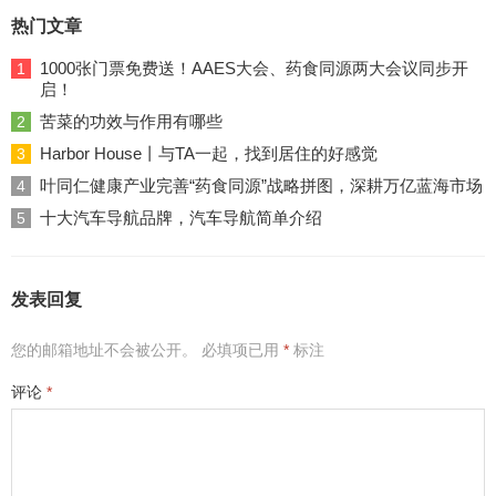
热门文章
1000张门票免费送！AAES大会、药食同源两大会议同步开
1
启！
苦菜的功效与作用有哪些
2
Harbor House丨与TA一起，找到居住的好感觉
3
叶同仁健康产业完善“药食同源”战略拼图，深耕万亿蓝海市场
4
十大汽车导航品牌，汽车导航简单介绍
5
发表回复
您的邮箱地址不会被公开。
必填项已用
*
标注
评论
*