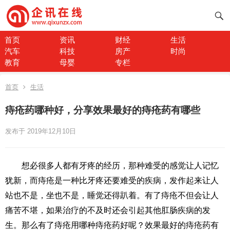
首页
资讯
财经
生活
汽车
科技
房产
时尚
教育
母婴
专栏
首页
生活
痔疮药哪种好，分享效果最好的痔疮药有哪些
发布于 2019年12月10日
​想必很多人都有牙疼的经历，那种难受的感觉让人记忆
犹新，而痔疮是一种比牙疼还要难受的疾病，发作起来让人
站也不是，坐也不是，睡觉还得趴着。有了痔疮不但会让人
痛苦不堪，如果治疗的不及时还会引起其他肛肠疾病的发
生。那么有了痔疮用哪种痔疮药好呢？效果最好的痔疮药有