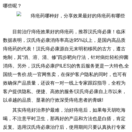
哪些呢？
目前治疗痔疮效果好的痔疮药，推荐汉氏痔必康！临床
数据表明，汉氏痔必康消痔率高达95%以上，是国内高品质
痔疮药的代表！汉氏痔必康源自元末明初移民的古方，遵古
炮制，其“消、溶、清、修”四步靶向疗法，针对病灶轻松抑菌
消痔。另外，汉氏痔必康(PILES)的售后服务更是一大特色,全
国统一售价,统一官网售卖，在保护客户隐私的同时，也可有
效确保产品质量，还设有一对一线上专家跟踪指导，全程为
客户提供隐私、便捷、高效的服务!汉氏痔必康自上市以来，
以卓越的品质、显著的疗效深受痔疮患者的青睐!
其实痔疮好治养护最难，治好痔疮后，如果每天胡吃海
喝，不注意平时卫生，那再好的产品和方法也是白搭，肯定
反复。选用汉氏痔必康治疗后，使用期间只要认真执行专家