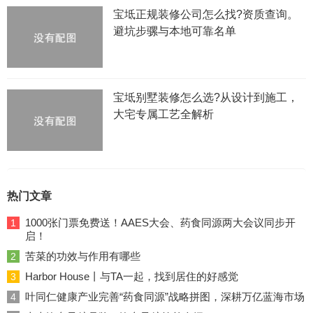
宝坻正规装修公司怎么找?资质查询。
避坑步骡与本地可靠名单
宝坻别墅装修怎么选?从设计到施工，
大宅专属工艺全解析
热门文章
1000张门票免费送！AAES大会、药食同源两大会议同步开
1
启！
苦菜的功效与作用有哪些
2
Harbor House丨与TA一起，找到居住的好感觉
3
叶同仁健康产业完善“药食同源”战略拼图，深耕万亿蓝海市场
4