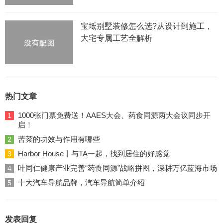
宝坻别墅装修怎么选?从设计到施工，
大宅专属工艺全解析
热门文章
1000张门票免费送！AAES大会、药食同源两大会议同步开
1
启！
苦菜的功效与作用有哪些
2
Harbor House丨与TA一起，找到居住的好感觉
3
叶同仁健康产业完善“药食同源”战略拼图，深耕万亿蓝海市场
4
十大汽车导航品牌，汽车导航简单介绍
5
发表回复