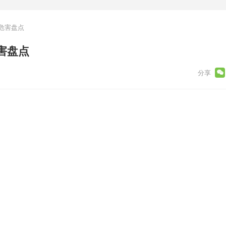
危害盘点
害盘点