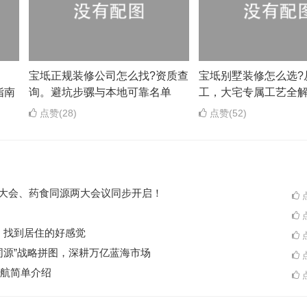
？
宝坻正规装修公司怎么找?资质查
宝坻别墅装修怎么选?
指南
询。避坑步骡与本地可靠名单
工，大宅专属工艺全
点赞(28)
点赞(52)
ES大会、药食同源两大会议同步开启！
点
点
A一起，找到居住的好感觉
点
同源”战略拼图，深耕万亿蓝海市场
点
航简单介绍
点