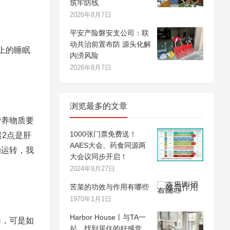
筑牢防线
2026年8月7日
平安产险磐安支公司：联
动共治前置布防 源头化解
上的睡眠
内涝风险
2026年8月7日
浏览最多的文章
营养物质要
1000张门票免费送！
2点是肝
AAES大会、药食同源两
的运转，我
大会议同步开启！
2024年9月27日
苦菜的功效与作用有哪些
1970年1月1日
Harbor House丨与TA一
毒，可是如
起，找到居住的好感觉