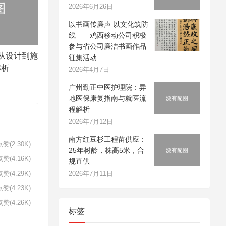
2026年6月26日
以书画传廉声 以文化筑防
线——鸡西移动公司积极
参与省公司廉洁书画作品
从设计到施
征集活动
解析
2026年4月7日
广州勤正中医护理院：异
地医保康复指南与就医流
程解析
2026年7月12日
南方红豆杉工程苗供应：
赞(2.30K)
25年树龄，株高5米，合
赞(4.16K)
规直供
2026年7月11日
赞(4.29K)
赞(4.23K)
赞(4.26K)
标签