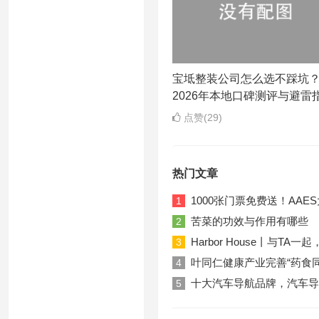
宝坻整装公司怎么选不踩坑
2026年本地口碑测评与避雷
点赞(29)
热门文章
1000张门票免费送！AA
1
苦菜的功效与作用有哪些
2
Harbor House丨与T
3
叶同仁健康产业完善“药食
4
十大汽车导航品牌，汽车导
5