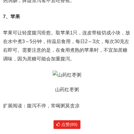
热润肠，脾虚泄泻者不宜吃香蕉。
7、苹果
苹果可让轻度腹泻痊愈。取苹果1只，连皮带核切成小块，放
在水中煮3～5分钟，待温后食用，每日2～3次，每次30克左
右即可。需要注意的是，在食用煮熟的苹果时，不宜加蔗糖
调味，因为蔗糖可能会加重腹泻。
山药红枣粥
扩展阅读：腹泻不停，常喝粥莫贪凉
点赞(89)