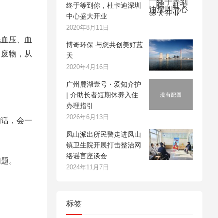
终于等到你，杜卡迪深圳
中心盛大开业
2020年8月11日
低血压、血
博奇环保 与您共创美好蓝
出废物，从
天
2020年4月16日
广州麓湖壹号・爱知介护
| 介助长者短期休养入住
办理指引
2026年6月13日
的话，会一
凤山派出所民警走进凤山
镇卫生院开展打击整治网
络谣言座谈会
问题。
2024年11月7日
标签