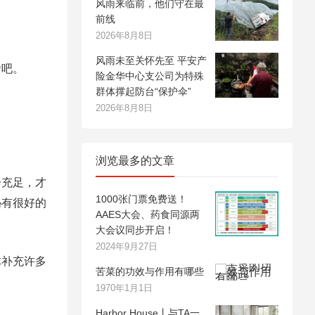
风雨来临前，他们守在最
前线
2026年8月8日
风雨未至关怀先至 平安产
看吧。
险金华中心支公司为特殊
群体撑起防台“保护伞”
2026年8月8日
浏览最多的文章
分充足，才
1000张门票免费送！
秘有很好的
AAES大会、药食同源两
大会议同步开启！
2024年9月27日
体补充许多
苦菜的功效与作用有哪些
1970年1月1日
Harbor House丨与TA一