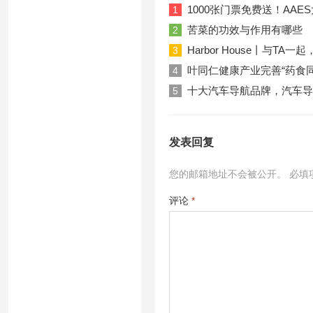
1000张门票免费送！AA
1
苦菜的功效与作用有哪些
2
Harbor House丨与T
3
叶同仁健康产业完善“药食
4
十大汽车导航品牌，汽车导
5
发表回复
您的邮箱地址不会被公开。
必填
评论
*