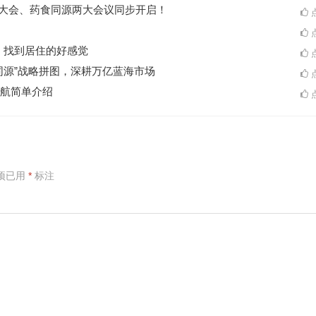
ES大会、药食同源两大会议同步开启！
点
点
A一起，找到居住的好感觉
点
同源”战略拼图，深耕万亿蓝海市场
点
航简单介绍
点
项已用
*
标注