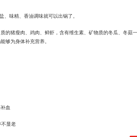
食盐、味精、香油调味就可以出锅了。
白质的猪瘦肉、鸡肉、鲜虾，含有维生素、矿物质的冬瓜、冬菇
喝能够为身体补充营养。
还补血
寿不显老