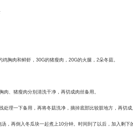
全
的鸡胸肉和鲜虾，30G的猪瘦肉，20G的火腿，2朵冬菇。
鸡胸肉、猪瘦肉分别清洗干净，再切成肉丝备用。
虾线处理一下备用，再将冬菇洗净，摘掉底部比较脏地方，再切成
的鸡汤，再倒入冬瓜块一起煮上10分钟。时间到了以后，加入剩下