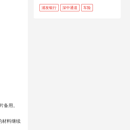
浦发银行
深中通道
车险
片备用。
的材料继续