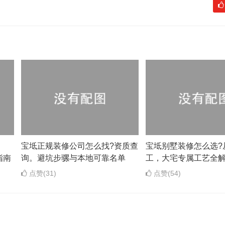
？
宝坻正规装修公司怎么找?资质查
宝坻别墅装修怎么选?
指南
询。避坑步骡与本地可靠名单
工，大宅专属工艺全
点赞(31)
点赞(54)