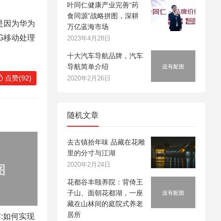
叶同仁健康产业完善“药
食同源”战略拼图，深耕
是因为华为
万亿蓝海市场
G移动处理
2023年4月28日
十大汽车导航品牌，汽车
导航简单介绍
点赞(92)
2020年2月26日
随机文章
去古镇拾年味 品藏在花雕
里的分寸与江湖
2020年2月24日
花都谷丰颐养院：背倚王
子山、面朝花都湖，一座
藏在山林间的庭院式养老
居所
:如何实现