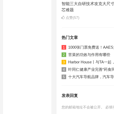
智能三大自研技术攻克大尺
芯难题
点赞(57)
热门文章
1000张门票免费送！AA
1
苦菜的功效与作用有哪些
2
Harbor House丨与T
3
叶同仁健康产业完善“药食
4
十大汽车导航品牌，汽车导
5
发表回复
您的邮箱地址不会被公开。
必填