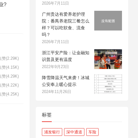
2026年7月11日
业?
广州贵达有爱养老护理
院：番禺养老院三餐怎么
样？可以吃软食、流食
吗？
2026年7月11日
浙江平安产险：让金融知
赞(2.29K)
识普及更有温度
2022年9月23日
赞(4.15K)
赞(4.29K)
降雪降温天气来袭！冰城
公安奉上暖心提示
赞(4.22K)
2024年11月26日
赞(4.25K)
标签
浦发银行
深中通道
车险