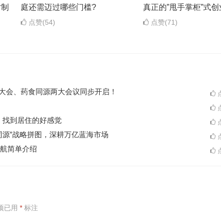
寸制
庭还需迈过哪些门槛?
真正的”甩手掌柜”式创
点赞(54)
点赞(71)
ES大会、药食同源两大会议同步开启！
点
点
A一起，找到居住的好感觉
点
同源”战略拼图，深耕万亿蓝海市场
点
航简单介绍
点
项已用
*
标注