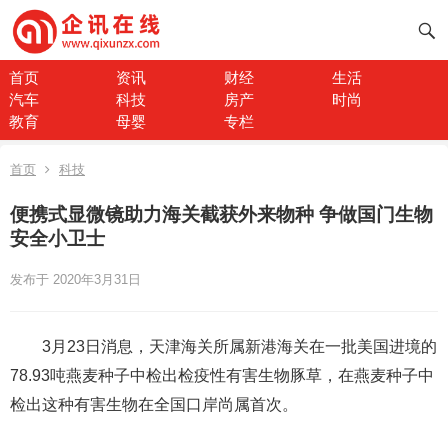
首页
资讯
财经
生活
汽车
科技
房产
时尚
教育
母婴
专栏
首页
科技
便携式显微镜助力海关截获外来物种 争做国门生物
安全小卫士
发布于 2020年3月31日
3月23日消息，天津海关所属新港海关在一批美国进境的
78.93吨燕麦种子中检出检疫性有害生物豚草，在燕麦种子中
检出这种有害生物在全国口岸尚属首次。