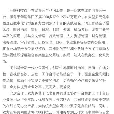
润联科技旗下在线办公产品润工作，是一站式在线协同办公平
台，服务于华润集团下属2000多家企业和42万用户，在大型多元化集
团企业数字化转型服务方面积累了丰富的实践经验。润工作整合了通
讯录、即时沟通、审批、日程、邮箱、资讯、移动考勤、调查问卷等
丰富的应用，并与公文管理、行政管理、人力资源管理、财务管理、
法务管理、审计管理、EHS管理、ERP、专业业务等各类办公应用，
将办公场景全方位集成打通，其成熟的产品和业务解决方案可帮助大
型集团组织深度融合各类信息化系统，实现一站式在线办公，化繁为
简。
飞书是全新一代办公套件，创新性地将即时沟通、日历、在线文
档、音视频会议、云盘、工作台等功能整合于一体，覆盖企业高频协
作场景，帮助企业实现更高效的沟通、更流畅的协作和更敏捷的管
理，全方位提升企业效率，更高效，更愉悦。
此次合作，双方将基于飞书套件的基础协作平台和润工作丰富的
业务应用及行业实践，优势互补，强强联合，共同打造更高效更智能
的在线协同办公产品，为传统大型集团企业数字化办公赋能。同时，
双方还将共同推进将润联科技云计算服务华润云作为飞书除字节云之