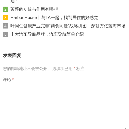
启！
苦菜的功效与作用有哪些
2
Harbor House丨与TA一起，找到居住的好感觉
3
叶同仁健康产业完善“药食同源”战略拼图，深耕万亿蓝海市场
4
十大汽车导航品牌，汽车导航简单介绍
5
发表回复
您的邮箱地址不会被公开。
必填项已用
*
标注
评论
*