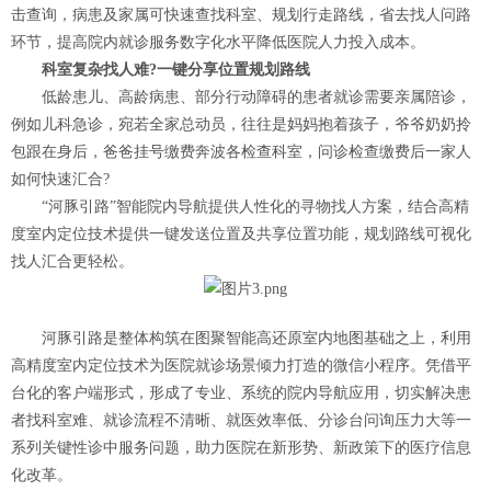
击查询，病患及家属可快速查找科室、规划行走路线，省去找人问路
环节，提高院内就诊服务数字化水平降低医院人力投入成本。
科室复杂找人难?一键分享位置规划路线
低龄患儿、高龄病患、部分行动障碍的患者就诊需要亲属陪诊，
例如儿科急诊，宛若全家总动员，往往是妈妈抱着孩子，爷爷奶奶拎
包跟在身后，爸爸挂号缴费奔波各检查科室，问诊检查缴费后一家人
如何快速汇合?
“河豚引路”智能院内导航提供人性化的寻物找人方案，结合高精
度室内定位技术提供一键发送位置及共享位置功能，规划路线可视化
找人汇合更轻松。
河豚引路是整体构筑在图聚智能高还原室内地图基础之上，利用
高精度室内定位技术为医院就诊场景倾力打造的微信小程序。凭借平
台化的客户端形式，形成了专业、系统的院内导航应用，切实解决患
者找科室难、就诊流程不清晰、就医效率低、分诊台问询压力大等一
系列关键性诊中服务问题，助力医院在新形势、新政策下的医疗信息
化改革。