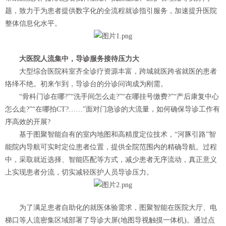
题，致力于为患者提供数字化的全流程就诊指引服务，加速提升医院
整体信息化水平。
大医院人流集中，导诊服务接待压力大
大型综合医院科室齐全诊疗资源丰富，跨城就医跨省就医的患者
络绎不绝。初来乍到，导诊台的分诊问询成为刚需。
“骨科门诊在哪?”“洗手间怎么走?”“在哪挂号缴费?”“产后康复中心
怎么走?”“在哪拍CT?……”面对门急诊的大流量，如何确保导诊工作有
序高效的开展?
基于图聚智能自有的室内地图和高精度定位技术，“河豚引路”智
能院内导航可实时定位患者位置，提供全院范围内的精确导航。过程
中，采取就近选择、智能匹配等方式，减少患者无序流动，真正意义
上实现患者分流，切实减轻医护人员导诊压力。
为了满足患者自助化的就医体验需求，图聚智能在医院大厅、电
梯口等人流密集区域部署了导诊大屏(地图导视触摸一体机)。通过点