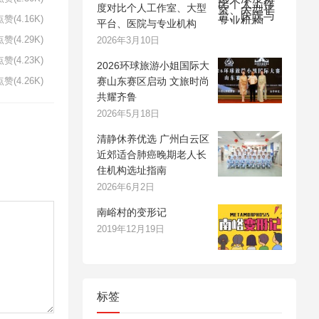
度对比个人工作室、大型
赞(4.16K)
平台、医院与专业机构
赞(4.29K)
2026年3月10日
赞(4.23K)
2026环球旅游小姐国际大
赛山东赛区启动 文旅时尚
赞(4.26K)
共耀齐鲁
2026年5月18日
清静休养优选 广州白云区
近郊适合肺癌晚期老人长
住机构选址指南
2026年6月2日
南峪村的变形记
2019年12月19日
标签