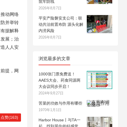
筑牢防线
2026年8月7日
推动网络
平安产险磐安支公司：联
攻防并举转
动共治前置布防 源头化解
理有据解释
内涝风险
2026年8月7日
向发展；治
营造人人安
浏览最多的文章
前提，网
1000张门票免费送！
AAES大会、药食同源两
大会议同步开启！
2024年9月27日
苦菜的功效与作用有哪些
1970年1月1日
点赞(163)
Harbor House丨与TA一
起，找到居住的好感觉