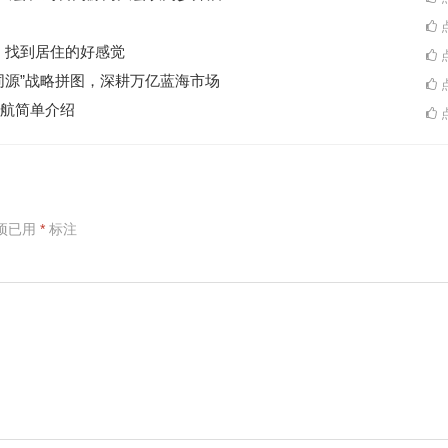
点
A一起，找到居住的好感觉
点
同源”战略拼图，深耕万亿蓝海市场
点
航简单介绍
点
项已用
*
标注