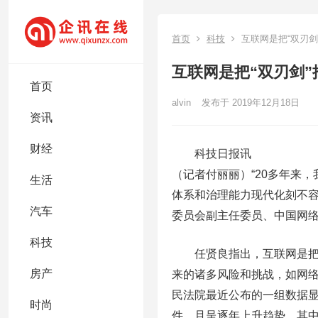
首页
科技
互联网是把“双刃
互联网是把“双刃剑
首页
alvin
发布于 2019年12月18日
资讯
财经
科技日报讯
（记者付丽丽）“20多年来
生活
体系和治理能力现代化刻不容缓
汽车
委员会副主任委员、中国网
科技
任贤良指出，互联网是把“
房产
来的诸多风险和挑战，如网
民法院最近公布的一组数据显示
时尚
件，且呈逐年上升趋势。其中20