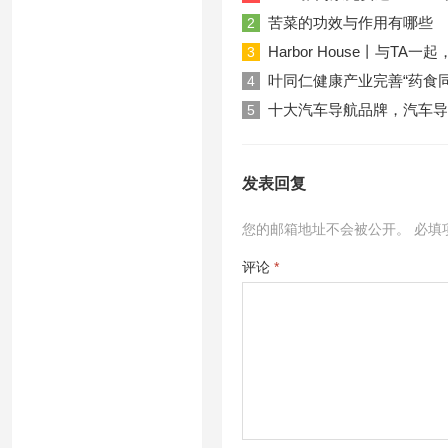
苦菜的功效与作用有哪些
2
Harbor House丨与T
3
叶同仁健康产业完善“药食
4
十大汽车导航品牌，汽车导
5
发表回复
您的邮箱地址不会被公开。
必填
评论
*