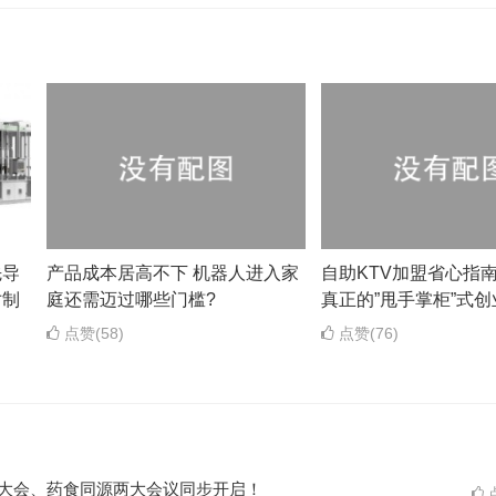
先导
产品成本居高不下 机器人进入家
自助KTV加盟省心指南
寸制
庭还需迈过哪些门槛?
真正的”甩手掌柜”式创
点赞(58)
点赞(76)
ES大会、药食同源两大会议同步开启！
点