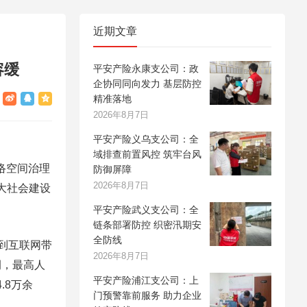
近期文章
容缓
平安产险永康支公司：政
企协同同向发力 基层防控
精准落地
2026年8月7日
平安产险义乌支公司：全
域排查前置风控 筑牢台风
络空间治理
防御屏障
2026年8月7日
人大社会建设
平安产险武义支公司：全
链条部署防控 织密汛期安
全防线
到互联网带
2026年8月7日
例，最高人
平安产险浦江支公司：上
.8万余
门预警靠前服务 助力企业