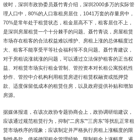
彼时，深圳市政协委员聂竹青介绍，深圳2000多万的实际管
理人口中，80%的人口靠租房居住，1041万套的存量房中，
70%是常年处于租赁状态，租金居高不下，租客居住不上，
是深圳房屋租赁一个十分棘手的问题。聂竹青说，房屋租赁
市场存在租客的合法权益难以维护、房租上涨的总体幅度过
大、租客不能享受平等社会福利等不良问题。聂竹青建议，
对于房租说涨就涨的问题，可以通过立法保护租客的正当权
益、对租赁市场实行租金管制、管控资本对长租公寓投机性
炒作、管控中介机构利用租赁房进行租赁权融资或抵押贷
款、适度保留低成本的租赁住房，以及政府提供补贴和增加
房源。
据媒体报道，在该次政协专题协商会上，政协调研组建议，
应该通过规范租赁行为，抑制“二房东”“三房东”等扰乱正常租
赁市场秩序的现象；应该制定并严格执行房租上涨幅度的限
制性条款，借鉴德国租金管理经验，限制租金上涨幅度，遏