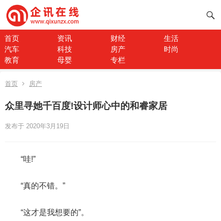
首页
资讯
财经
生活
汽车
科技
房产
时尚
教育
母婴
专栏
首页
房产
众里寻她千百度!设计师心中的和睿家居
发布于 2020年3月19日
“哇!”
“真的不错。”
“这才是我想要的”。